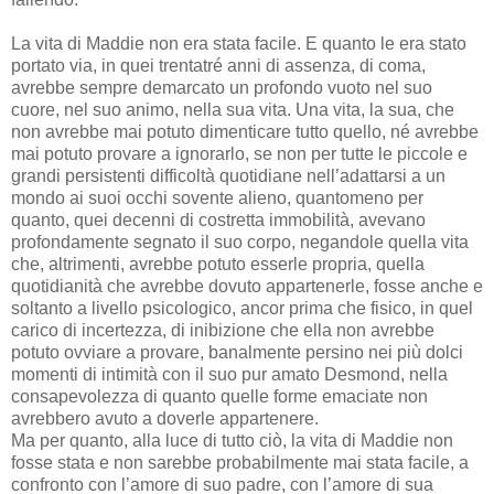
La vita di Maddie non era stata facile. E quanto le era stato
portato via, in quei trentatré anni di assenza, di coma,
avrebbe sempre demarcato un profondo vuoto nel suo
cuore, nel suo animo, nella sua vita. Una vita, la sua, che
non avrebbe mai potuto dimenticare tutto quello, né avrebbe
mai potuto provare a ignorarlo, se non per tutte le piccole e
grandi persistenti difficoltà quotidiane nell’adattarsi a un
mondo ai suoi occhi sovente alieno, quantomeno per
quanto, quei decenni di costretta immobilità, avevano
profondamente segnato il suo corpo, negandole quella vita
che, altrimenti, avrebbe potuto esserle propria, quella
quotidianità che avrebbe dovuto appartenerle, fosse anche e
soltanto a livello psicologico, ancor prima che fisico, in quel
carico di incertezza, di inibizione che ella non avrebbe
potuto ovviare a provare, banalmente persino nei più dolci
momenti di intimità con il suo pur amato Desmond, nella
consapevolezza di quanto quelle forme emaciate non
avrebbero avuto a doverle appartenere.
Ma per quanto, alla luce di tutto ciò, la vita di Maddie non
fosse stata e non sarebbe probabilmente mai stata facile, a
confronto con l’amore di suo padre, con l’amore di sua