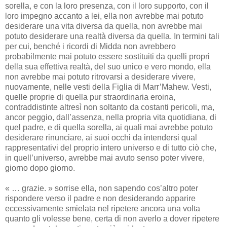
sorella, e con la loro presenza, con il loro supporto, con il
loro impegno accanto a lei, ella non avrebbe mai potuto
desiderare una vita diversa da quella, non avrebbe mai
potuto desiderare una realtà diversa da quella. In termini tali
per cui, benché i ricordi di Midda non avrebbero
probabilmente mai potuto essere sostituiti da quelli propri
della sua effettiva realtà, del suo unico e vero mondo, ella
non avrebbe mai potuto ritrovarsi a desiderare vivere,
nuovamente, nelle vesti della Figlia di Marr’Mahew. Vesti,
quelle proprie di quella pur straordinaria eroina,
contraddistinte altresì non soltanto da costanti pericoli, ma,
ancor peggio, dall’assenza, nella propria vita quotidiana, di
quel padre, e di quella sorella, ai quali mai avrebbe potuto
desiderare rinunciare, ai suoi occhi da intendersi qual
rappresentativi del proprio intero universo e di tutto ciò che,
in quell’universo, avrebbe mai avuto senso poter vivere,
giorno dopo giorno.
« … grazie. » sorrise ella, non sapendo cos’altro poter
rispondere verso il padre e non desiderando apparire
eccessivamente smielata nel ripetere ancora una volta
quanto gli volesse bene, certa di non averlo a dover ripetere