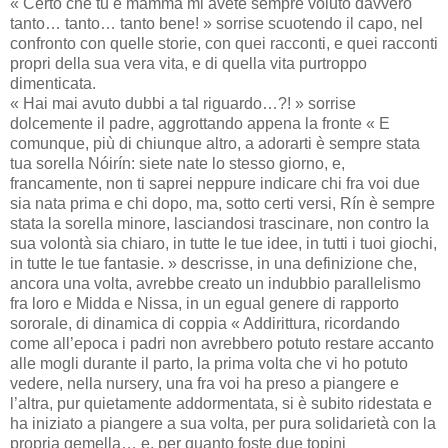
« Certo che tu e mamma mi avete sempre voluto davvero
tanto… tanto… tanto bene! » sorrise scuotendo il capo, nel
confronto con quelle storie, con quei racconti, e quei racconti
propri della sua vera vita, e di quella vita purtroppo
dimenticata.
« Hai mai avuto dubbi a tal riguardo…?! » sorrise
dolcemente il padre, aggrottando appena la fronte « E
comunque, più di chiunque altro, a adorarti è sempre stata
tua sorella Nóirín: siete nate lo stesso giorno, e,
francamente, non ti saprei neppure indicare chi fra voi due
sia nata prima e chi dopo, ma, sotto certi versi, Rín è sempre
stata la sorella minore, lasciandosi trascinare, non contro la
sua volontà sia chiaro, in tutte le tue idee, in tutti i tuoi giochi,
in tutte le tue fantasie. » descrisse, in una definizione che,
ancora una volta, avrebbe creato un indubbio parallelismo
fra loro e Midda e Nissa, in un egual genere di rapporto
sororale, di dinamica di coppia « Addirittura, ricordando
come all’epoca i padri non avrebbero potuto restare accanto
alle mogli durante il parto, la prima volta che vi ho potuto
vedere, nella nursery, una fra voi ha preso a piangere e
l’altra, pur quietamente addormentata, si è subito ridestata e
ha iniziato a piangere a sua volta, per pura solidarietà con la
propria gemella… e, per quanto foste due topini