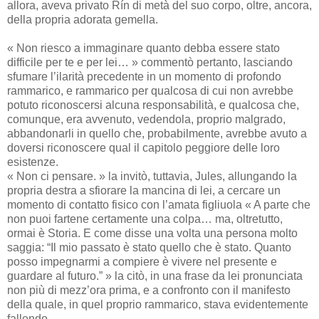
allora, aveva privato Rín di metà del suo corpo, oltre, ancora,
della propria adorata gemella.
« Non riesco a immaginare quanto debba essere stato
difficile per te e per lei… » commentò pertanto, lasciando
sfumare l’ilarità precedente in un momento di profondo
rammarico, e rammarico per qualcosa di cui non avrebbe
potuto riconoscersi alcuna responsabilità, e qualcosa che,
comunque, era avvenuto, vedendola, proprio malgrado,
abbandonarli in quello che, probabilmente, avrebbe avuto a
doversi riconoscere qual il capitolo peggiore delle loro
esistenze.
« Non ci pensare. » la invitò, tuttavia, Jules, allungando la
propria destra a sfiorare la mancina di lei, a cercare un
momento di contatto fisico con l’amata figliuola « A parte che
non puoi fartene certamente una colpa… ma, oltretutto,
ormai è Storia. E come disse una volta una persona molto
saggia: “Il mio passato è stato quello che è stato. Quanto
posso impegnarmi a compiere è vivere nel presente e
guardare al futuro.” » la citò, in una frase da lei pronunciata
non più di mezz’ora prima, e a confronto con il manifesto
della quale, in quel proprio rammarico, stava evidentemente
fallendo.