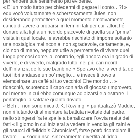
per rendere tale sentimento più evidente.
« E’ un modo furbo per chiedermi di pagare il conto…?! »
equivocò volutamente e scherzosamente Jules, non
desiderando permettere a quel momento emotivamente
carico di avere a protrarsi, in termini tali per cui, allorché
donare alla figlia un ricordo piacevole di quella sua “prima”
visita in quel locale, le avrebbe rischiato di imporre soltanto
una nostalgica malinconia, non sgradevole, certamente, e,
ciò non di meno, neppure utile a permetterle di vivere quel
luogo per così come, al contrario, egli ancora era in grado di
viverlo, e di viverlo, malgrado tutto, nei più cari ricordi
dell’infanzia delle sue bambine « Speravo che la vendita dei
tuoi libri andasse un po’ meglio… e invece ti trovo a
elemosinare un caffè al tuo vecchio! Che mondo… »
ridacchiò, scuotendo il capo con aria di giocoso rimprovero,
nel mentre in cui ebbe comunque ad alzarsi e a estrarre il
portafoglio, a saldare quanto dovuto.
« Beh… non sono mica J. K. Rowling! » puntualizzò Maddie,
non rifiutando di alimentare la battuta rivoltale dal padre,
nello stringersi fra le spalle a banalizzare l’ovvia realtà dei
fatti « Il giorno in cui inizierai a vedere in vendita gli zaini e
gli astucci di “Midda’s Chronicles”, forse potrò ricambiare il
favore… » soggiunse, sinceramente divertita all’idea.