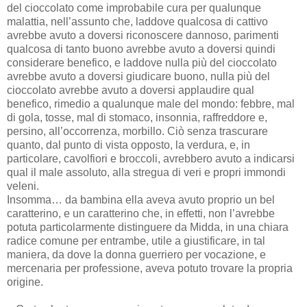
del cioccolato come improbabile cura per qualunque
malattia, nell’assunto che, laddove qualcosa di cattivo
avrebbe avuto a doversi riconoscere dannoso, parimenti
qualcosa di tanto buono avrebbe avuto a doversi quindi
considerare benefico, e laddove nulla più del cioccolato
avrebbe avuto a doversi giudicare buono, nulla più del
cioccolato avrebbe avuto a doversi applaudire qual
benefico, rimedio a qualunque male del mondo: febbre, mal
di gola, tosse, mal di stomaco, insonnia, raffreddore e,
persino, all’occorrenza, morbillo. Ciò senza trascurare
quanto, dal punto di vista opposto, la verdura, e, in
particolare, cavolfiori e broccoli, avrebbero avuto a indicarsi
qual il male assoluto, alla stregua di veri e propri immondi
veleni.
Insomma… da bambina ella aveva avuto proprio un bel
caratterino, e un caratterino che, in effetti, non l’avrebbe
potuta particolarmente distinguere da Midda, in una chiara
radice comune per entrambe, utile a giustificare, in tal
maniera, da dove la donna guerriero per vocazione, e
mercenaria per professione, aveva potuto trovare la propria
origine.