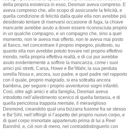
della propria esistenza in esso, Desmair aveva compreso. E
aveva compreso che, allo scopo di assicurarle la felicità, e
quella condizione di felicità dalla quale ella non avrebbe più
desiderato tentare di riservarsi occasione di fuga, la chiave
mancante avrebbe avuto a dover essere riconosciuta proprio
in un qualche compagno, e un compagno che, sino a quel
momento, non le aveva mai offerto, non le aveva mai posto
al fianco, nel concentrare il proprio impegno, piuttosto, su
quanto ella non avrebbe potuto trovare nel proprio effettivo
mondo, nella propria effettiva realtà, e di cui pur avrebbe
avuto evidentemente a soffrire la mancanza, come i suoi
amici più stretti, Carsa, Howe e Be’Wahr, la sua perduta
sorella Nissa e, ancora, suo padre, e quel padre nel rapporto
con il quale, proprio malgrado, si era sottratta ancora
bambina, per seguire i proprio avventurosi sogni infantili.
Così, oltre agli amici e alla famiglia, Desmair aveva
introdotto nell’allestimento scenico di quella fantasia, e di
quella pericolosa trappola mentale, il meraviglioso
Desmond, creandolo qual una bizzarra fusione fra se stesso
e Be’Sihl, nell’offrirgli sì l’aspetto del proprio nuovo corpo, e
di quel corpo immortale appartenuto prima di lui a Reel
Bannihil, e, ciò non di meno, nel contraddistinguerlo con