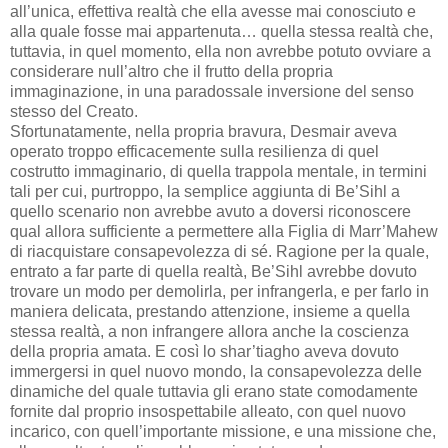
all’unica, effettiva realtà che ella avesse mai conosciuto e
alla quale fosse mai appartenuta… quella stessa realtà che,
tuttavia, in quel momento, ella non avrebbe potuto ovviare a
considerare null’altro che il frutto della propria
immaginazione, in una paradossale inversione del senso
stesso del Creato.
Sfortunatamente, nella propria bravura, Desmair aveva
operato troppo efficacemente sulla resilienza di quel
costrutto immaginario, di quella trappola mentale, in termini
tali per cui, purtroppo, la semplice aggiunta di Be’Sihl a
quello scenario non avrebbe avuto a doversi riconoscere
qual allora sufficiente a permettere alla Figlia di Marr’Mahew
di riacquistare consapevolezza di sé. Ragione per la quale,
entrato a far parte di quella realtà, Be’Sihl avrebbe dovuto
trovare un modo per demolirla, per infrangerla, e per farlo in
maniera delicata, prestando attenzione, insieme a quella
stessa realtà, a non infrangere allora anche la coscienza
della propria amata. E così lo shar’tiagho aveva dovuto
immergersi in quel nuovo mondo, la consapevolezza delle
dinamiche del quale tuttavia gli erano state comodamente
fornite dal proprio insospettabile alleato, con quel nuovo
incarico, con quell’importante missione, e una missione che,