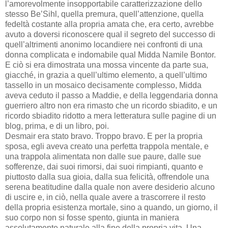
l’amorevolmente insopportabile caratterizzazione dello
stesso Be’Sihl, quella premura, quell’attenzione, quella
fedeltà costante alla propria amata che, era certo, avrebbe
avuto a doversi riconoscere qual il segreto del successo di
quell’altrimenti anonimo locandiere nei confronti di una
donna complicata e indomabile qual Midda Namile Bontor.
E ciò si era dimostrata una mossa vincente da parte sua,
giacché, in grazia a quell’ultimo elemento, a quell’ultimo
tassello in un mosaico decisamente complesso, Midda
aveva ceduto il passo a Maddie, e della leggendaria donna
guerriero altro non era rimasto che un ricordo sbiadito, e un
ricordo sbiadito ridotto a mera letteratura sulle pagine di un
blog, prima, e di un libro, poi.
Desmair era stato bravo. Troppo bravo. E per la propria
sposa, egli aveva creato una perfetta trappola mentale, e
una trappola alimentata non dalle sue paure, dalle sue
sofferenze, dai suoi rimorsi, dai suoi rimpianti, quanto e
piuttosto dalla sua gioia, dalla sua felicità, offrendole una
serena beatitudine dalla quale non avere desiderio alcuno
di uscire e, in ciò, nella quale avere a trascorrere il resto
della propria esistenza mortale, sino a quando, un giorno, il
suo corpo non si fosse spento, giunta in maniera
assolutamente naturale alla fine della propria vita. Una