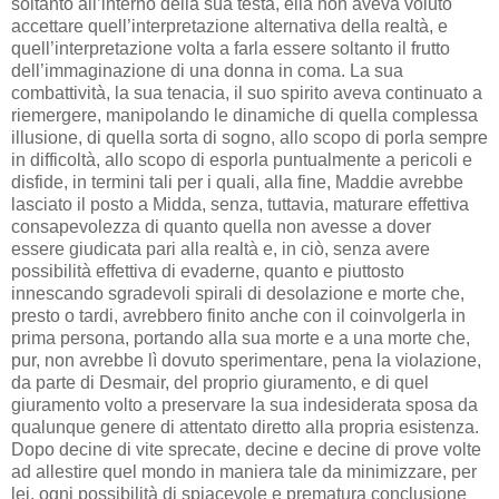
soltanto all’interno della sua testa, ella non aveva voluto
accettare quell’interpretazione alternativa della realtà, e
quell’interpretazione volta a farla essere soltanto il frutto
dell’immaginazione di una donna in coma. La sua
combattività, la sua tenacia, il suo spirito aveva continuato a
riemergere, manipolando le dinamiche di quella complessa
illusione, di quella sorta di sogno, allo scopo di porla sempre
in difficoltà, allo scopo di esporla puntualmente a pericoli e
disfide, in termini tali per i quali, alla fine, Maddie avrebbe
lasciato il posto a Midda, senza, tuttavia, maturare effettiva
consapevolezza di quanto quella non avesse a dover
essere giudicata pari alla realtà e, in ciò, senza avere
possibilità effettiva di evaderne, quanto e piuttosto
innescando sgradevoli spirali di desolazione e morte che,
presto o tardi, avrebbero finito anche con il coinvolgerla in
prima persona, portando alla sua morte e a una morte che,
pur, non avrebbe lì dovuto sperimentare, pena la violazione,
da parte di Desmair, del proprio giuramento, e di quel
giuramento volto a preservare la sua indesiderata sposa da
qualunque genere di attentato diretto alla propria esistenza.
Dopo decine di vite sprecate, decine e decine di prove volte
ad allestire quel mondo in maniera tale da minimizzare, per
lei, ogni possibilità di spiacevole e prematura conclusione