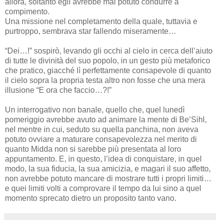
allora, soltanto egli avrebbe mai potuto condurre a
compimento.
Una missione nel completamento della quale, tuttavia e
purtroppo, sembrava star fallendo miseramente…
“Dei…!” sospirò, levando gli occhi al cielo in cerca dell’aiuto
di tutte le divinità del suo popolo, in un gesto più metaforico
che pratico, giacché lì perfettamente consapevole di quanto
il cielo sopra la propria testa altro non fosse che una mera
illusione “E ora che faccio…?!”
Un interrogativo non banale, quello che, quel lunedì
pomeriggio avrebbe avuto ad animare la mente di Be’Sihl,
nel mentre in cui, seduto su quella panchina, non aveva
potuto ovviare a maturare consapevolezza nel merito di
quanto Midda non si sarebbe più presentata al loro
appuntamento. E, in questo, l’idea di conquistare, in quel
modo, la sua fiducia, la sua amicizia, e magari il suo affetto,
non avrebbe potuto mancare di mostrare tutti i propri limiti…
e quei limiti volti a comprovare il tempo da lui sino a quel
momento sprecato dietro un proposito tanto vano.