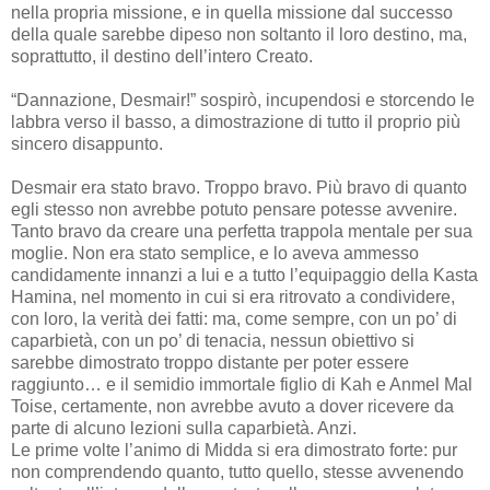
nella propria missione, e in quella missione dal successo
della quale sarebbe dipeso non soltanto il loro destino, ma,
soprattutto, il destino dell’intero Creato.
“Dannazione, Desmair!” sospirò, incupendosi e storcendo le
labbra verso il basso, a dimostrazione di tutto il proprio più
sincero disappunto.
Desmair era stato bravo. Troppo bravo. Più bravo di quanto
egli stesso non avrebbe potuto pensare potesse avvenire.
Tanto bravo da creare una perfetta trappola mentale per sua
moglie. Non era stato semplice, e lo aveva ammesso
candidamente innanzi a lui e a tutto l’equipaggio della Kasta
Hamina, nel momento in cui si era ritrovato a condividere,
con loro, la verità dei fatti: ma, come sempre, con un po’ di
caparbietà, con un po’ di tenacia, nessun obiettivo si
sarebbe dimostrato troppo distante per poter essere
raggiunto… e il semidio immortale figlio di Kah e Anmel Mal
Toise, certamente, non avrebbe avuto a dover ricevere da
parte di alcuno lezioni sulla caparbietà. Anzi.
Le prime volte l’animo di Midda si era dimostrato forte: pur
non comprendendo quanto, tutto quello, stesse avvenendo