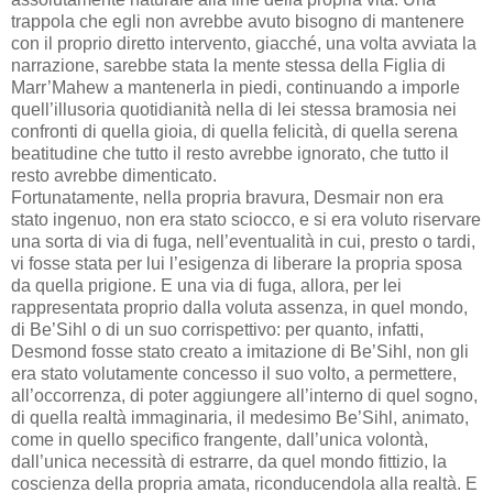
trappola che egli non avrebbe avuto bisogno di mantenere
con il proprio diretto intervento, giacché, una volta avviata la
narrazione, sarebbe stata la mente stessa della Figlia di
Marr’Mahew a mantenerla in piedi, continuando a imporle
quell’illusoria quotidianità nella di lei stessa bramosia nei
confronti di quella gioia, di quella felicità, di quella serena
beatitudine che tutto il resto avrebbe ignorato, che tutto il
resto avrebbe dimenticato.
Fortunatamente, nella propria bravura, Desmair non era
stato ingenuo, non era stato sciocco, e si era voluto riservare
una sorta di via di fuga, nell’eventualità in cui, presto o tardi,
vi fosse stata per lui l’esigenza di liberare la propria sposa
da quella prigione. E una via di fuga, allora, per lei
rappresentata proprio dalla voluta assenza, in quel mondo,
di Be’Sihl o di un suo corrispettivo: per quanto, infatti,
Desmond fosse stato creato a imitazione di Be’Sihl, non gli
era stato volutamente concesso il suo volto, a permettere,
all’occorrenza, di poter aggiungere all’interno di quel sogno,
di quella realtà immaginaria, il medesimo Be’Sihl, animato,
come in quello specifico frangente, dall’unica volontà,
dall’unica necessità di estrarre, da quel mondo fittizio, la
coscienza della propria amata, riconducendola alla realtà. E