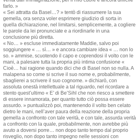
farlo. »
« Sei attratta da Basel…? » tentò di riassumere la sua
gemella, ora senza voler esprimere giudizio di sorta in
quella dichiarazione, nel limitarsi, semplicemente, a cogliere
le parole da lei pronunciate e a riordinarle in una
conclusione più diretta.
« No… » escluse immediatamente Maddie, salvo poi
soggiungere « … sì… » e ancora cambiare idea « … non lo
so. » ammise, scuotendo il capo e coprendosi il volto con le
mani, a palesare tutta la propria più intima confusione «
Cioè… hai ragione quando dici che di Basel non so nulla. A
malapena so come si scrive il suo nome e, probabilmente,
sbaglierei a scrivere il suo cognome. » dichiarò, con
assoluta onestà intellettuale a tal riguardo, nel ricordare a
stento quest’ultimo « E’ di Be’Sihl che non riesco a smettere
di essere innamorata, per quanto tutto ciò possa essere
assurdo. » puntualizzò poi, mantenendo il volto ben celato
dietro le mani, nell’aver paura della reazione della propria
gemella a confronto con tale verità, e con tale, assurda verità
a confronto con la quale, probabilmente, non avrebbe più
avuto a doversi porre… non dopo tanto tempo dal proprio
risveglio, non dopo tanto impegno nelle sessioni con