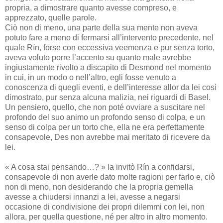
propria, a dimostrare quanto avesse compreso, e
apprezzato, quelle parole.
Ciò non di meno, una parte della sua mente non aveva
potuto fare a meno di fermarsi all’intervento precedente, nel
quale Rín, forse con eccessiva veemenza e pur senza torto,
aveva voluto porre l’accento su quanto male avrebbe
ingiustamente rivolto a discapito di Desmond nel momento
in cui, in un modo o nell’altro, egli fosse venuto a
conoscenza di quegli eventi, e dell’interesse allor da lei così
dimostrato, pur senza alcuna malizia, nei riguardi di Basel.
Un pensiero, quello, che non poté ovviare a suscitare nel
profondo del suo animo un profondo senso di colpa, e un
senso di colpa per un torto che, ella ne era perfettamente
consapevole, Des non avrebbe mai meritato di ricevere da
lei.
« A cosa stai pensando…? » la invitò Rín a confidarsi,
consapevole di non averle dato molte ragioni per farlo e, ciò
non di meno, non desiderando che la propria gemella
avesse a chiudersi innanzi a lei, avesse a negarsi
occasione di condivisione dei propri dilemmi con lei, non
allora, per quella questione, né per altro in altro momento.