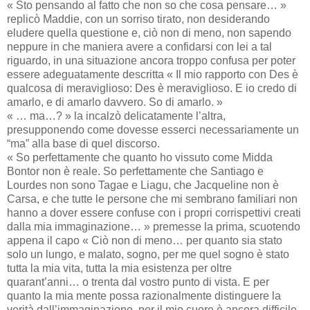
« Sto pensando al fatto che non so che cosa pensare… »
replicò Maddie, con un sorriso tirato, non desiderando
eludere quella questione e, ciò non di meno, non sapendo
neppure in che maniera avere a confidarsi con lei a tal
riguardo, in una situazione ancora troppo confusa per poter
essere adeguatamente descritta « Il mio rapporto con Des è
qualcosa di meraviglioso: Des è meraviglioso. E io credo di
amarlo, e di amarlo davvero. So di amarlo. »
« … ma…? » la incalzò delicatamente l’altra,
presupponendo come dovesse esserci necessariamente un
“ma” alla base di quel discorso.
« So perfettamente che quanto ho vissuto come Midda
Bontor non è reale. So perfettamente che Santiago e
Lourdes non sono Tagae e Liagu, che Jacqueline non è
Carsa, e che tutte le persone che mi sembrano familiari non
hanno a dover essere confuse con i propri corrispettivi creati
dalla mia immaginazione… » premesse la prima, scuotendo
appena il capo « Ciò non di meno… per quanto sia stato
solo un lungo, e malato, sogno, per me quel sogno è stato
tutta la mia vita, tutta la mia esistenza per oltre
quarant’anni… o trenta dal vostro punto di vista. E per
quanto la mia mente possa razionalmente distinguere la
verità dall’immaginazione, per il mio cuore è ancora difficile