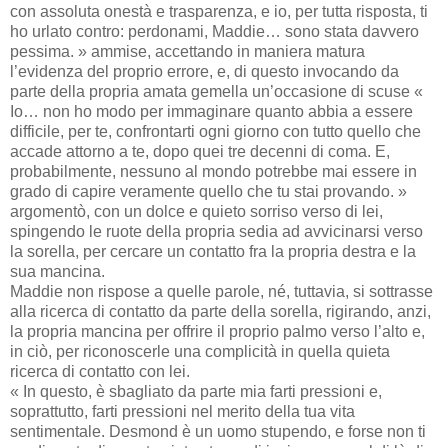
con assoluta onestà e trasparenza, e io, per tutta risposta, ti
ho urlato contro: perdonami, Maddie… sono stata davvero
pessima. » ammise, accettando in maniera matura
l’evidenza del proprio errore, e, di questo invocando da
parte della propria amata gemella un’occasione di scuse «
Io… non ho modo per immaginare quanto abbia a essere
difficile, per te, confrontarti ogni giorno con tutto quello che
accade attorno a te, dopo quei tre decenni di coma. E,
probabilmente, nessuno al mondo potrebbe mai essere in
grado di capire veramente quello che tu stai provando. »
argomentò, con un dolce e quieto sorriso verso di lei,
spingendo le ruote della propria sedia ad avvicinarsi verso
la sorella, per cercare un contatto fra la propria destra e la
sua mancina.
Maddie non rispose a quelle parole, né, tuttavia, si sottrasse
alla ricerca di contatto da parte della sorella, rigirando, anzi,
la propria mancina per offrire il proprio palmo verso l’alto e,
in ciò, per riconoscerle una complicità in quella quieta
ricerca di contatto con lei.
« In questo, è sbagliato da parte mia farti pressioni e,
soprattutto, farti pressioni nel merito della tua vita
sentimentale. Desmond è un uomo stupendo, e forse non ti