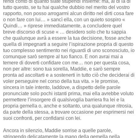
rendi conto di quanto siate stupendi insieme: ma, al di là di
tutto questo, se tu hai qualche dubbio nel merito del vostro
rapporto, non posso arrogarmi alcun diritto nel dirti cosa fare
o non fare con lui… » sancì ella, con un quieto sospiro «
Quindi… » riprese immediatamente, a concludere quel
breve discorso di scuse « … desidero solo che tu sappia
che qualunque avrà a essere la tua decisione, fosse anche
quella di impegnarti a seguire l’ispirazione propria di questo
tuo complesso sentimento nei riguardi di uno sconosciuto, io
comunque sarò sempre al tuo fianco. E non avrai mai a
temere di doverti confidare con me… non per questa cosa,
non per altre: sono tua sorella, Maddie, e sarò sempre
pronta ad ascoltarti e a sostenerti in tutto ciò che deciderai di
voler perseguire nel corso della tua vita. » le promise,
sincera in tale intento, laddove, a dispetto delle parole
pronunciate solo pochi istanti prima, mai ella avrebbe voluto
permettere l’insorgere di qualsivoglia barriera fra lei e la
propria gemella o, anche e soltanto, una qualunque ritrosia,
da parte della stessa, a trovare occasione per esprimersi nei
suoi confronti, per confidarsi con lei.
Ancora in silenzio, Maddie sorrise a quelle parole,
stringendo delicatamente la mano della gemella nella