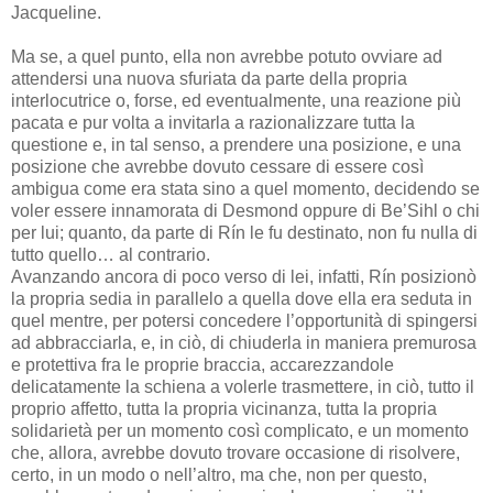
Jacqueline.
Ma se, a quel punto, ella non avrebbe potuto ovviare ad
attendersi una nuova sfuriata da parte della propria
interlocutrice o, forse, ed eventualmente, una reazione più
pacata e pur volta a invitarla a razionalizzare tutta la
questione e, in tal senso, a prendere una posizione, e una
posizione che avrebbe dovuto cessare di essere così
ambigua come era stata sino a quel momento, decidendo se
voler essere innamorata di Desmond oppure di Be’Sihl o chi
per lui; quanto, da parte di Rín le fu destinato, non fu nulla di
tutto quello… al contrario.
Avanzando ancora di poco verso di lei, infatti, Rín posizionò
la propria sedia in parallelo a quella dove ella era seduta in
quel mentre, per potersi concedere l’opportunità di spingersi
ad abbracciarla, e, in ciò, di chiuderla in maniera premurosa
e protettiva fra le proprie braccia, accarezzandole
delicatamente la schiena a volerle trasmettere, in ciò, tutto il
proprio affetto, tutta la propria vicinanza, tutta la propria
solidarietà per un momento così complicato, e un momento
che, allora, avrebbe dovuto trovare occasione di risolvere,
certo, in un modo o nell’altro, ma che, non per questo,