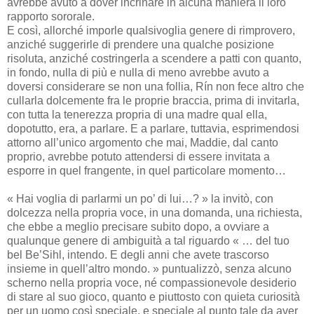
avrebbe avuto a dover incrinare in alcuna maniera il loro
rapporto sororale.
E così, allorché imporle qualsivoglia genere di rimprovero,
anziché suggerirle di prendere una qualche posizione
risoluta, anziché costringerla a scendere a patti con quanto,
in fondo, nulla di più e nulla di meno avrebbe avuto a
doversi considerare se non una follia, Rín non fece altro che
cullarla dolcemente fra le proprie braccia, prima di invitarla,
con tutta la tenerezza propria di una madre qual ella,
dopotutto, era, a parlare. E a parlare, tuttavia, esprimendosi
attorno all’unico argomento che mai, Maddie, dal canto
proprio, avrebbe potuto attendersi di essere invitata a
esporre in quel frangente, in quel particolare momento…
« Hai voglia di parlarmi un po’ di lui…? » la invitò, con
dolcezza nella propria voce, in una domanda, una richiesta,
che ebbe a meglio precisare subito dopo, a ovviare a
qualunque genere di ambiguità a tal riguardo « … del tuo
bel Be’Sihl, intendo. E degli anni che avete trascorso
insieme in quell’altro mondo. » puntualizzò, senza alcuno
scherno nella propria voce, né compassionevole desiderio
di stare al suo gioco, quanto e piuttosto con quieta curiosità
per un uomo così speciale, e speciale al punto tale da aver