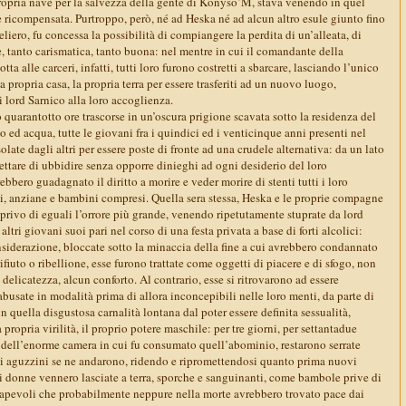
ropria nave per la salvezza della gente di Konyso’M, stava venendo in quel
icompensata. Purtroppo, però, né ad Heska né ad alcun altro esule giunto fino
liero, fu concessa la possibilità di compiangere la perdita di un’alleata, di
, tanto carismatica, tanto buona: nel mentre in cui il comandante della
 alle carceri, infatti, tutti loro furono costretti a sbarcare, lasciando l’unico
propria casa, la propria terra per essere trasferiti ad un nuovo luogo,
i lord Sarnico alla loro accoglienza.
 quarantotto ore trascorse in un’oscura prigione scavata sotto la residenza del
bo ed acqua, tutte le giovani fra i quindici ed i venticinque anni presenti nel
late dagli altri per essere poste di fronte ad una crudele alternativa: da un lato
ettare di ubbidire senza opporre dinieghi ad ogni desiderio del loro
rebbero guadagnato il diritto a morire e veder morire di stenti tutti i loro
ti, anziane e bambini compresi. Quella sera stessa, Heska e le proprie compagne
privo di eguali l’orrore più grande, venendo ripetutamente stuprate da lord
ltri giovani suoi pari nel corso di una festa privata a base di forti alcolici:
siderazione, bloccate sotto la minaccia della fine a cui avrebbero condannato
i rifiuto o ribellione, esse furono trattate come oggetti di piacere e di sfogo, non
delicatezza, alcun conforto. Al contrario, esse si ritrovarono ad essere
busate in modalità prima di allora inconcepibili nelle loro menti, da parte di
n quella disgustosa carnalità lontana dal poter essere definita sessualità,
propria virilità, il proprio potere maschile: per tre giorni, per settantadue
e dell’enorme camera in cui fu consumato quell’abominio, restarono serrate
li aguzzini se ne andarono, ridendo e ripromettendosi quanto prima nuovi
i donne vennero lasciate a terra, sporche e sanguinanti, come bambole prive di
sapevoli che probabilmente neppure nella morte avrebbero trovato pace dai