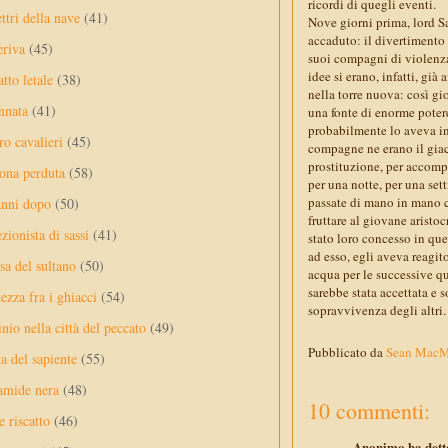
ricordi di quegli eventi.
ttri della nave
(41)
Nove giorni prima, lord S
accaduto: il divertimento 
eriva
(45)
suoi compagni di violenza
idee si erano, infatti, già
tto letale
(38)
nella torre nuova: così gi
nnata
(41)
una fonte di enorme potere
probabilmente lo aveva int
ro cavalieri
(45)
compagne ne erano il giaci
prostituzione, per accomp
ona perduta
(58)
per una notte, per una set
passate di mano in mano c
anni dopo
(50)
fruttare al giovane aristo
ezionista di sassi
(41)
stato loro concesso in que
ad esso, egli aveva reagi
sa del sultano
(50)
acqua per le successive qu
sarebbe stata accettata e s
ezza fra i ghiacci
(54)
sopravvivenza degli altri.
nio nella città del peccato
(49)
Pubblicato da
Sean Mac
a del sapiente
(55)
amide nera
(48)
10 commenti:
e riscatto
(46)
Anonimo ha detto