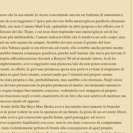
messo che la sua mente le stesse concedendo ancora un barlume di mnemonica
duto di aver raggiunto l’apice più elevato della meravigliosa parabola chiamata
fatti, era stato l’amato Mab’Luk, splendido in abiti porpora a lei offerto con il
zione del dio Thare, i cui rossi fiori risplendevano meravigliosi sul di lui
ione più irrefrenabile, l’amore indescrivibile che li rendeva un solo corpo, una
 ed un solo animo da sempre. Avrebbe dovuto essere il giorno del loro
a dea Vehnea quale si era ritrovata ad essere, ella avrebbe anche potuto morire
 sarebbe rimasta comunque gaudiosa, perché nell’unione che stava per trovare il
ropria ufficializzazione davanti a Konyso’M ed al mondo intero, la di lei
ompletamento, aveva raggiunto una pienezza tale da non poter conoscere
istanti, in effetti, la giovane promessa sposa non poteva evitare il rimpianto di
uta in quel lieto istante, conservando per l’eternità nel proprio animo
ra stata propria e che, probabilmente, mai sarebbe a lei ritornata. Negli stessi
be dovuto pronunciare la propria promessa al marito, un tremendo annuncio
o sogno troppo brevemente concesso, vedendola così strappata al proprio
si trascinata negli eventi, marionetta di un fato che non sentiva di meritare ma
 concesso modo di opporsi.
 a bordo della Har’Krys-Mar, Heska aveva incontrato nuovamente le bianche
si di poter vedere in esse la speranza di un futuro, la gioia di un avvenire libero
padre aveva già conosciuto quelle forme, quel paesaggio, ed aveva
ver acquisito familiarità con esso: non le era stato concesso di comprendere
 stata violentemente gettata di fronte alle conseguenze di quel proprio
zione. Al momento del loro sbarco, infatti, ancora molte erano state le chimere