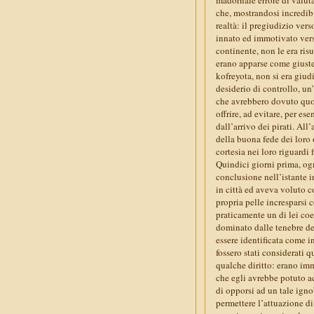
che, mostrandosi incredibi
realtà: il pregiudizio ver
innato ed immotivato vers
continente, non le era risu
erano apparse come giuste 
kofreyota, non si era giu
desiderio di controllo, un
che avrebbero dovuto quot
offrire, ad evitare, per es
dall’arrivo dei pirati. All
della buona fede dei loro 
cortesia nei loro riguardi
Quindici giorni prima, og
conclusione nell’istante i
in città ed aveva voluto c
propria pelle incresparsi 
praticamente un di lei coe
dominato dalle tenebre del
essere identificata come 
fossero stati considerati q
qualche diritto: erano imm
che egli avrebbe potuto ac
di opporsi ad un tale ign
permettere l’attuazione di