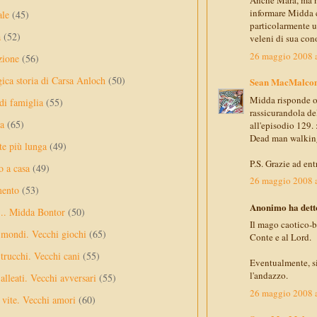
Anche Mara, ma no
informare Midda c
ale
(45)
particolarmente um
a
(52)
veleni di sua con
26 maggio 2008 a
zione
(56)
gica storia di Carsa Anloch
(50)
Sean MacMalco
Midda risponde of
 di famiglia
(55)
rassicurandola del
a
(65)
all'episodio 129.
Dead man walking
te più lunga
(49)
P.S. Grazie ad ent
o a casa
(49)
26 maggio 2008 a
mento
(53)
Anonimo ha detto
... Midda Bontor
(50)
Il mago caotico-b
 mondi. Vecchi giochi
(65)
Conte e al Lord.
trucchi. Vecchi cani
(55)
Eventualmente, si
l'andazzo.
alleati. Vecchi avversari
(55)
26 maggio 2008 a
vite. Vecchi amori
(60)