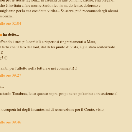
n per le stesse ragioni... In assenza di tale comunicazione, ella prega di
he è invitata a fare morire Sardonico in modo lento, doloroso e
igliante per la sua cosidetta viriltà... Se serve, può raccomandargli alcuni
oscenza...
lle ore 02:04
m
ha detto...
frendo i suoi più cordiali e rispettosi ringraziamenti a Mara,
 fatto che il fato del lord, dal di lei punto di vista, è già stato sentenziato
 :D
! :))
rambi per l'affetto nella lettura e nei commenti! :)
lle ore 09:27
...
astardo Tanabrus, letto quanto sopra, propone un pokerino a tre assieme al
 occuperà lui degli incantesimi di resurrezione per il Conte, visto
lle ore 09:46