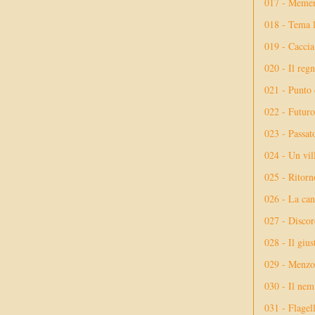
017 - Meme
018 - Tema l
019 - Caccia
020 - Il reg
021 - Punto 
022 - Futuro
023 - Passat
024 - Un vil
025 - Ritorno
026 - La ca
027 - Discor
028 - Il giu
029 - Menzog
030 - Il nem
031 - Flagel