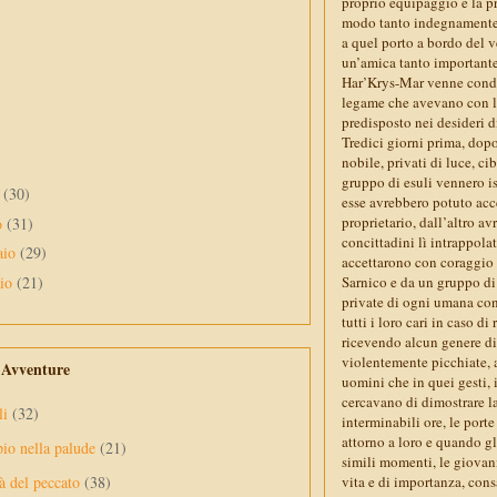
proprio equipaggio e la p
modo tanto indegnamente r
a quel porto a bordo del ve
un’amica tanto importante
Har’Krys-Mar venne condotta
legame che avevano con la 
predisposto nei desideri d
Tredici giorni prima, dopo
nobile, privati di luce, ci
gruppo di esuli vennero iso
e
(30)
esse avrebbero potuto acc
proprietario, dall’altro av
o
(31)
concittadini lì intrappola
aio
(29)
accettarono con coraggio 
aio
(21)
Sarnico e da un gruppo di a
private di ogni umana con
tutti i loro cari in caso d
ricevendo alcun genere di 
violentemente picchiate, a
e Avventure
uomini che in quei gesti, i
cercavano di dimostrare la 
li
(32)
interminabili ore, le port
attorno a loro e quando g
pio nella palude
(21)
simili momenti, le giovan
vita e di importanza, con
à del peccato
(38)