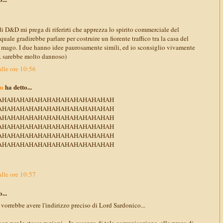
i D&D mi prega di riferirti che apprezza lo spirito commerciale del
quale gradirebbe parlare per costruire un fiorente traffico tra la casa del
l mago. I due hanno idee paurosamente simili, ed io sconsiglio vivamente
.. sarebbe molto dannoso)
lle ore 10:56
m
ha detto...
AHAHAHAHAHAHAHAHAHAHAHAHAH
AHAHAHAHAHAHAHAHAHAHAHAHAH
AHAHAHAHAHAHAHAHAHAHAHAHAH
AHAHAHAHAHAHAHAHAHAHAHAHAH
AHAHAHAHAHAHAHAHAHAHAHAHAH
AHAHAHAHAHAHAHAHAHAHAHAHAH
lle ore 10:57
...
vorrebbe avere l'indirizzo preciso di Lord Sardonico...