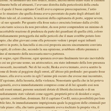
lmente belle ed attraenti, l’avevano distolta dalla pericolosità della cruda
so il quale il buon capitano Cor-El aveva espresso preoccupazione, l’astio
o lo straniero che quella donna aveva paventato da parte degli abitanti del
ltato tale ed, al contrario, le reazioni della capitaneria di porto, seppur severe,
al suo sguardo. Per quanto ella fosse nata e cresciuta lontano dalla civiltà
dicata tanto sciocca da non prevedere, da non poter comprendere un minimo di
’accettabile reazione di prudenza da parte dei guardiani di quella città, coloro
idianamente proteggerla dai mille pericoli che il mare avrebbe potuto loro
empio, che altre giovani come ella potessero vedere i propri sogni infranti
’arrivo in porto, la fanciulla si era così proposta ancora sinceramente convinta
ospiti, di coloro che, secondo la sua opinione, avrebbero offerto premura e
 fino al momento della necessaria nuova partenza.
ni sogno, ogni illusione, ogni speranza avevano finalmente trovato inevitabile
n cui un giovane uomo, un aristocratico, era stato informato della loro presenza
onoscerli, incontrarli. Nei di lui occhi, Heska aveva tremato, aveva sentito la
come di fronte al peggiore degli orrori, all’abisso più profondo: per quanto fosse
taneo, ella aveva scorto in egli l’animo più oscuro che avesse mai incontrato,
l’egoismo, della lussuria, della violenza. Nonostante quella che in lei poteva
ingenuità, aveva immediatamente compreso come al di lui sguardo essi non
uali esseri umani, persone senzienti dotate di libertà decisionale o di un
ediatamente stati valutati come oggetti, proprietà prive di desideri e sogni,
quisire, controllare, dominare. Ed il capitano Cor-El, unica possibilità per loro
obile fato, fu immediatamente imprigionata quale la peggiore delle criminali per
 tale piano: ella, che tanto generosamente aveva rischiato la propria vita, il