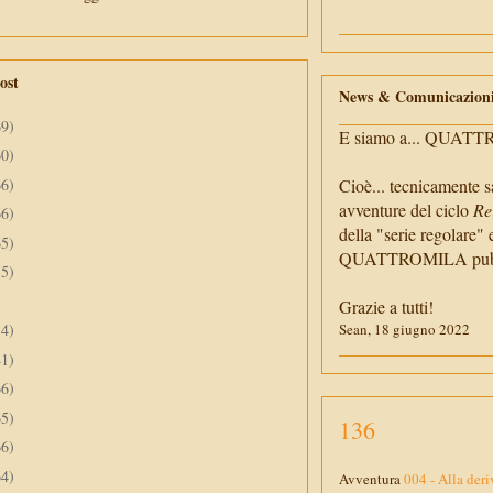
ost
News & Comunicazion
69)
E siamo a... QUAT
60)
66)
Cioè... tecnicamente s
avventure del ciclo
Re
66)
della "serie regolare" 
65)
QUATTROMILA pubbli
55)
Grazie a tutti!
34)
Sean, 18 giugno 2022
41)
66)
65)
136
66)
64)
Avventura
004 - Alla deri