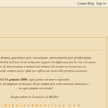
11 gennaio
donna guerriero per vocazione, mercenaria per professione.
abilità nell'uso di un'arma può segnare la differenza fra la vita e la morte
ore di una persona si misura sul numero dei propri avversari uccisi,
ando sempre nuove sfide per offrire un senso alla propria esistenza.
11 gennaio 2008
all'
, ogni giorno un nuovo episodio,
o ad ampliare il mosaico di un sempre più vasto universo fantastico...
... in ogni propria accezione!
Scopri subito le
Cronache di Midda
!
.MIDDASCHRONICLES.COM