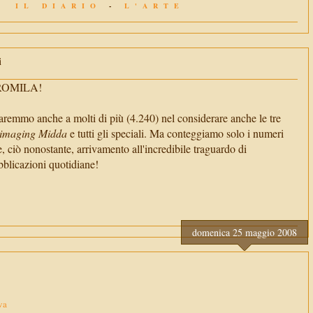
IL DIARIO
-
L'ARTE
i
TROMILA!
aremmo anche a molti di più (4.240) nel considerare anche le tre
imaging Midda
e tutti gli speciali. Ma conteggiamo solo i numeri
e, ciò nonostante, arrivamento all'incredibile traguardo di
cazioni quotidiane!
domenica 25 maggio 2008
va