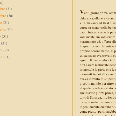
56)
mbre
(31)
V
enti giorni prima, am
mbre
(30)
chiarezza, ella aveva cre
re
(31)
vita. Davanti ad Heska, in
cuore in mano nella benedi
mbre
(30)
capo, intensi come la pass
to
(31)
sola mente, un solo cuore
matrimonio ed, offerta all
o
(31)
in quello stesso istante e
no
(30)
proprio coronamento, la p
esistenza aveva trovato c
io
(31)
eguali. Ripensando a tali 
non essere realmente deced
immortale la gioia che le e
momenti in cui ella avreb
aveva infranto lo stupend
piccolo mondo per ritrovar
al quale non le era stato
Diciassette giorni prima,
torri di Kirsnya, illudendo
da ogni male. Insieme al 
ingenuamente creduto di a
come presto, però, sarebbe
madornale errore di valuta