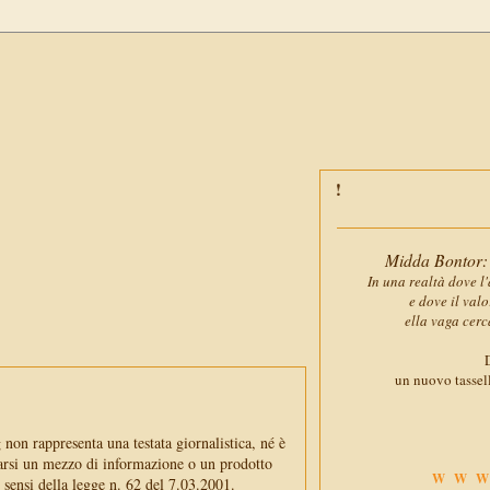
Midda Bontor: 
In una realtà dove l'
e dove il val
ella vaga cerc
D
un nuovo tassell
non rappresenta una testata giornalistica, né è
arsi un mezzo di informazione o un prodotto
WWW
i sensi della legge n. 62 del 7.03.2001.