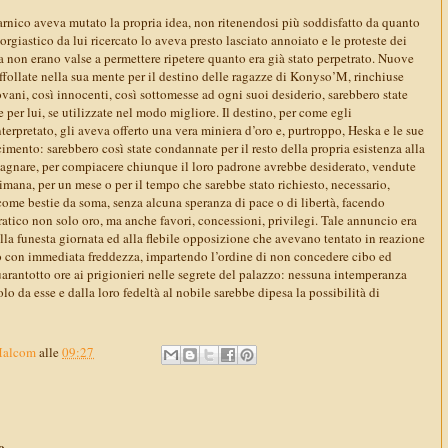
arnico aveva mutato la propria idea, non ritenendosi più soddisfatto da quanto
orgiastico da lui ricercato lo aveva presto lasciato annoiato e le proteste dei
 non erano valse a permettere ripetere quanto era già stato perpetrato. Nuove
 affollate nella sua mente per il destino delle ragazze di Konyso’M, rinchiuse
ovani, così innocenti, così sottomesse ad ogni suoi desiderio, sarebbero state
 per lui, se utilizzate nel modo migliore. Il destino, per come egli
erpretato, gli aveva offerto una vera miniera d’oro e, purtroppo, Heska e le sue
mento: sarebbero così state condannate per il resto della propria esistenza alla
agnare, per compiacere chiunque il loro padrone avrebbe desiderato, vendute
timana, per un mese o per il tempo che sarebbe stato richiesto, necessario,
ome bestie da soma, senza alcuna speranza di pace o di libertà, facendo
cratico non solo oro, ma anche favori, concessioni, privilegi. Tale annuncio era
lla funesta giornata ed alla flebile opposizione che avevano tentato in reazione
to con immediata freddezza, impartendo l’ordine di non concedere cibo ed
arantotto ore ai prigionieri nelle segrete del palazzo: nessuna intemperanza
olo da esse e dalla loro fedeltà al nobile sarebbe dipesa la possibilità di
Malcom
alle
09:27
...