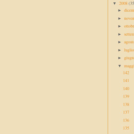
2008
(3
▼
dice
►
nove
►
ottob
►
sette
►
agos
►
lugli
►
giug
►
magg
▼
142
141
140
139
138
137
136
135