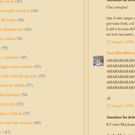
nto mori
(45)
Che carogna!
a moglie infedele
(44)
(ma il mio mago d
 all'uomo
(50)
giovane lord, col 
Lord e la casa de
no dimenticato
(62)
un loro incontro.
di svolta
(54)
25 maggio 2008 a
(55)
Sean MacMalco
o e presente
(45)
AHAHAHAHAH
AHAHAHAHAH
laggio sotto assedio
(55)
AHAHAHAHAH
 alla città del peccato
(55)
AHAHAHAHAH
AHAHAHAHAH
nzone di Midda
(57)
AHAHAHAHAH
dia fraterna
(54)
:D
sto prezzo
(52)
25 maggio 2008 a
na e fiducia
(55)
Anonimo ha detto
ico del mio nemico
(60)
Il Conte Maclean 
lo
(47)