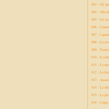
003 - Gli spe
004 - Alla d
005 - Un rica
006 - Conda
007 - I quatt
008 - La cor
009 - Trent'
010 - Il coll
011 - La spo
012 - La fort
013 - Assassi
014 - La sfid
015 - La pir
016 - Colpa 