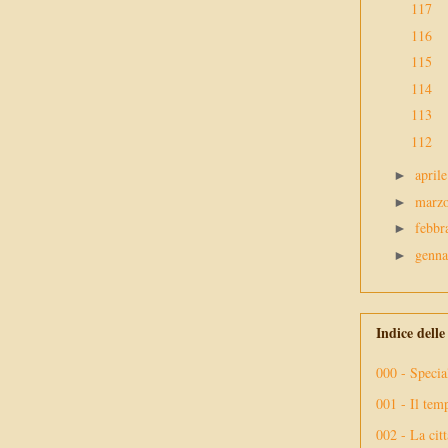
117
116
115
114
113
112
april
►
marz
►
febbr
►
genn
►
Indice dell
000 - Specia
001 - Il tem
002 - La citt