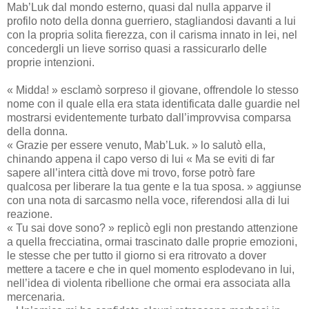
Mab’Luk dal mondo esterno, quasi dal nulla apparve il
profilo noto della donna guerriero, stagliandosi davanti a lui
con la propria solita fierezza, con il carisma innato in lei, nel
concedergli un lieve sorriso quasi a rassicurarlo delle
proprie intenzioni.
« Midda! » esclamò sorpreso il giovane, offrendole lo stesso
nome con il quale ella era stata identificata dalle guardie nel
mostrarsi evidentemente turbato dall’improvvisa comparsa
della donna.
« Grazie per essere venuto, Mab’Luk. » lo salutò ella,
chinando appena il capo verso di lui « Ma se eviti di far
sapere all’intera città dove mi trovo, forse potrò fare
qualcosa per liberare la tua gente e la tua sposa. » aggiunse
con una nota di sarcasmo nella voce, riferendosi alla di lui
reazione.
« Tu sai dove sono? » replicò egli non prestando attenzione
a quella frecciatina, ormai trascinato dalle proprie emozioni,
le stesse che per tutto il giorno si era ritrovato a dover
mettere a tacere e che in quel momento esplodevano in lui,
nell’idea di violenta ribellione che ormai era associata alla
mercenaria.