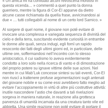
« Un’amica mi ha confidato alcuni retroscena morbosi in
questa vicenda… » commentò a quel punto la donna
guerriero, mentre la figura di Cor-El apparve da dietro
alcune casse richiamata da quella frase, avvicinandosi ai
due « … tutti collegabili al nome di un certo lord Sarnico. »
Al sorgere di quel nome, il giovane non poté evitare di
invocare una complessa e variegata sequenza di divinità del
cielo e della terra, suscitando evidente curiosità in entrambe
le donne alle quali, senza indugi, egli fornì un rapido
resoconto dei fatti degli ultimi giorni ed, in particolare, delle
ultime ore, soffermandosi nell’incontro con lo stesso
aristocratico, il cui sadismo lo aveva evidentemente
condotto a loro solo nella ricerca di vanto e di dimostrazione
del proprio potere su ignave vittime delle sue azioni. Nel
mentre in cui Mab’Luk concesse sintesi su tali eventi, Cor-El
non riuscì a trattenere profuse argomentazioni sugli antenati
del giovane nobile e su come essi avrebbero fatto meglio ad
evitare l’accoppiamento in virtù di altre più costruttive attività:
inutile nascondere l’astio che davanti a tali rivelazioni
sorgeva in maniera naturale, in reazione alla grottesca
parvenza di umanità incarnata da una creatura tanto vile ed
abbietta. Una simile reazione non poté evitare di portare il