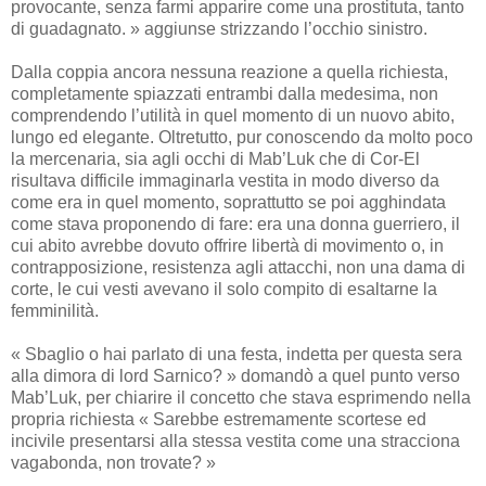
provocante, senza farmi apparire come una prostituta, tanto
di guadagnato. » aggiunse strizzando l’occhio sinistro.
Dalla coppia ancora nessuna reazione a quella richiesta,
completamente spiazzati entrambi dalla medesima, non
comprendendo l’utilità in quel momento di un nuovo abito,
lungo ed elegante. Oltretutto, pur conoscendo da molto poco
la mercenaria, sia agli occhi di Mab’Luk che di Cor-El
risultava difficile immaginarla vestita in modo diverso da
come era in quel momento, soprattutto se poi agghindata
come stava proponendo di fare: era una donna guerriero, il
cui abito avrebbe dovuto offrire libertà di movimento o, in
contrapposizione, resistenza agli attacchi, non una dama di
corte, le cui vesti avevano il solo compito di esaltarne la
femminilità.
« Sbaglio o hai parlato di una festa, indetta per questa sera
alla dimora di lord Sarnico? » domandò a quel punto verso
Mab’Luk, per chiarire il concetto che stava esprimendo nella
propria richiesta « Sarebbe estremamente scortese ed
incivile presentarsi alla stessa vestita come una stracciona
vagabonda, non trovate? »