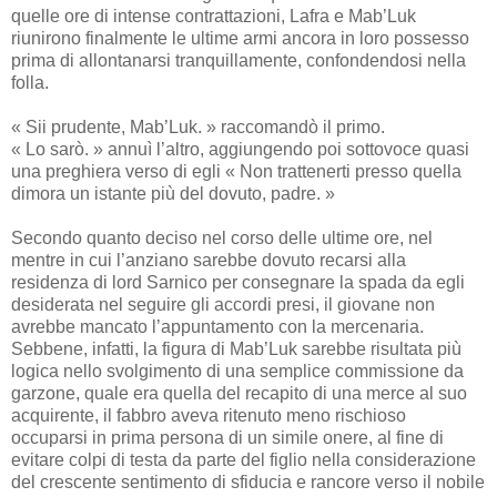
quelle ore di intense contrattazioni, Lafra e Mab’Luk
riunirono finalmente le ultime armi ancora in loro possesso
prima di allontanarsi tranquillamente, confondendosi nella
folla.
« Sii prudente, Mab’Luk. » raccomandò il primo.
« Lo sarò. » annuì l’altro, aggiungendo poi sottovoce quasi
una preghiera verso di egli « Non trattenerti presso quella
dimora un istante più del dovuto, padre. »
Secondo quanto deciso nel corso delle ultime ore, nel
mentre in cui l’anziano sarebbe dovuto recarsi alla
residenza di lord Sarnico per consegnare la spada da egli
desiderata nel seguire gli accordi presi, il giovane non
avrebbe mancato l’appuntamento con la mercenaria.
Sebbene, infatti, la figura di Mab’Luk sarebbe risultata più
logica nello svolgimento di una semplice commissione da
garzone, quale era quella del recapito di una merce al suo
acquirente, il fabbro aveva ritenuto meno rischioso
occuparsi in prima persona di un simile onere, al fine di
evitare colpi di testa da parte del figlio nella considerazione
del crescente sentimento di sfiducia e rancore verso il nobile