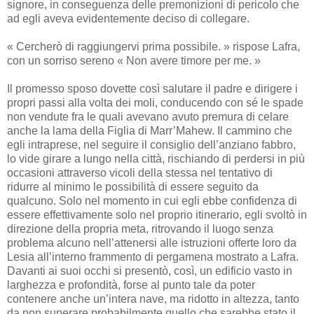
signore, in conseguenza delle premonizioni di pericolo che
ad egli aveva evidentemente deciso di collegare.
« Cercherò di raggiungervi prima possibile. » rispose Lafra,
con un sorriso sereno « Non avere timore per me. »
Il promesso sposo dovette così salutare il padre e dirigere i
propri passi alla volta dei moli, conducendo con sé le spade
non vendute fra le quali avevano avuto premura di celare
anche la lama della Figlia di Marr’Mahew. Il cammino che
egli intraprese, nel seguire il consiglio dell’anziano fabbro,
lo vide girare a lungo nella città, rischiando di perdersi in più
occasioni attraverso vicoli della stessa nel tentativo di
ridurre al minimo le possibilità di essere seguito da
qualcuno. Solo nel momento in cui egli ebbe confidenza di
essere effettivamente solo nel proprio itinerario, egli svoltò in
direzione della propria meta, ritrovando il luogo senza
problema alcuno nell’attenersi alle istruzioni offerte loro da
Lesia all’interno frammento di pergamena mostrato a Lafra.
Davanti ai suoi occhi si presentò, così, un edificio vasto in
larghezza e profondità, forse al punto tale da poter
contenere anche un’intera nave, ma ridotto in altezza, tanto
da non superare probabilmente quello che sarebbe stato il