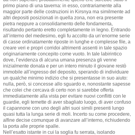
primo piano di una taverna: in esso, contrariamente alla
maggior parte delle costruzioni in Kirsnya ma similmente ad
altri depositi posizionati in quella zona, non era presente
pietra neppure a consolidamento delle fondamenta,
risultando pertanto eretto completamente in legno. Entrando
all’interno del medesimo, egli fu accolto da un’enorme serie
di casse ordinatamente riposte in lunghe e complesse file, a
creare veri e propri corridoi altrimenti assenti in tale spazio
originariamente concepito come vuoto. In tale labirintico
dove, l’evidenza di alcuna umana presenza gli venne
inizialmente donata e per un intero minuto il giovane restò
immobile all’ingresso del deposito, sperando di individuare
un qualche minimo indizio che si presentasse in suo aiuto:
nulla, però, si concesse allo sguardo e, nonostante sapesse
che colei che cercava di certo non si sarebbe offerta
immediatamente alla vista per evitare nuovi conflitti con le
guardie, egli temette di aver sbagliato luogo, di aver confuso
il capannone con uno degli altri suoi simili presenti lungo
quasi tutta la lunga serie di moli. Incerto su come procedere,
alfine decise comunque di avanzare all’interno, richiudendo
la porta alle proprie spalle.
Nell’esatto istante in cui la soglia fu serrata, isolando