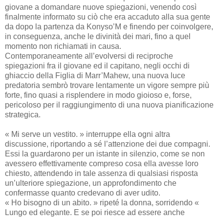
giovane a domandare nuove spiegazioni, venendo così
finalmente informato su ciò che era accaduto alla sua gente
da dopo la partenza da Konyso’M e finendo per coinvolgere,
in conseguenza, anche le divinità dei mari, fino a quel
momento non richiamati in causa.
Contemporaneamente all’evolversi di reciproche
spiegazioni fra il giovane ed il capitano, negli occhi di
ghiaccio della Figlia di Marr’Mahew, una nuova luce
predatoria sembrò trovare lentamente un vigore sempre più
forte, fino quasi a risplendere in modo gioioso e, forse,
pericoloso per il raggiungimento di una nuova pianificazione
strategica.
« Mi serve un vestito. » interruppe ella ogni altra
discussione, riportando a sé l’attenzione dei due compagni.
Essi la guardarono per un istante in silenzio, come se non
avessero effettivamente compreso cosa ella avesse loro
chiesto, attendendo in tale assenza di qualsiasi risposta
un’ulteriore spiegazione, un approfondimento che
confermasse quanto credevano di aver udito.
« Ho bisogno di un abito. » ripeté la donna, sorridendo «
Lungo ed elegante. E se poi riesce ad essere anche