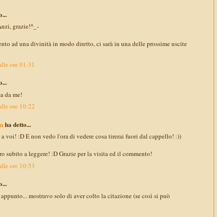
...
Anzi, grazie!^_-
mento ad una divinità in modo diretto, ci sarà in una delle prossime uscite
lle ore 01:31
...
sa da me!
lle ore 10:22
m
ha detto...
 voi! :D E non vedo l'ora di vedere cosa tirerai fuori dal cappello! :))
 subito a leggere! :D Grazie per la visita ed il commento!
lle ore 10:53
...
appunto... mostravo solo di aver colto la citazione (se così si può