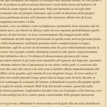
do di perdersi in più occasioni attraverso vicoli della stessa nel tentativo di
bilità di essere seguito da qualcuno. Solo nel momento in cui egli ebbe
tivamente solo nel proprio itinerario, egli svoltò in direzione della propria
senza problema alcuno nell’attenersi alle istruzioni offerte loro da Lesia
pergamena mostrato a Lafra.
esentò, così, un edificio vasto in larghezza e profondità, forse al punto tale da
intera nave, ma ridotto in altezza, tanto da non superare probabilmente quello
 piano di una taverna: in esso, contrariamente alla maggior parte delle
similmente ad altri depositi posizionati in quella zona, non era presente pietra
delle fondamenta, risultando pertanto eretto completamente in legno.
medesimo, egli fu accolto da un’enorme serie di casse ordinatamente riposte in
creare veri e propri corridoi altrimenti assenti in tale spazio originariamente
tale labirintico dove, l’evidenza di alcuna umana presenza gli venne
 un intero minuto il giovane restò immobile all’ingresso del deposito, sperando
minimo indizio che si presentasse in suo aiuto: nulla, però, si concesse allo
esse che colei che cercava di certo non si sarebbe offerta immediatamente alla
flitti con le guardie, egli temette di aver sbagliato luogo, di aver confuso il
tri suoi simili presenti lungo quasi tutta la lunga serie di moli. Incerto su
ise comunque di avanzare all’interno, richiudendo la porta alle proprie spalle.
 la soglia fu serrata, isolando Mab’Luk dal mondo esterno, quasi dal nulla
la donna guerriero, stagliandosi davanti a lui con la propria solita fierezza, con
el concedergli un lieve sorriso quasi a rassicurarlo delle proprie intenzioni.
o il giovane, offrendole lo stesso nome con il quale ella era stata identificata