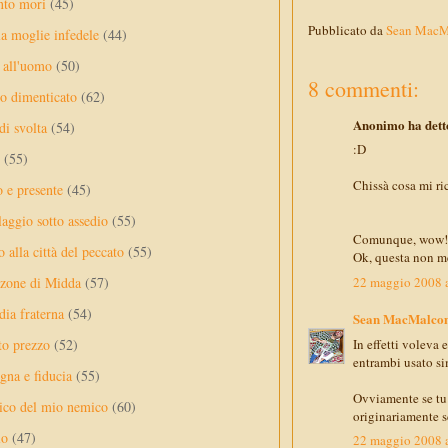
nto mori
(45)
Pubblicato da
Sean Mac
a moglie infedele
(44)
 all'uomo
(50)
8 commenti:
no dimenticato
(62)
Anonimo ha detto
di svolta
(54)
:D
(55)
Chissà cosa mi ric
o e presente
(45)
laggio sotto assedio
(55)
Comunque, wow! Mi
 alla città del peccato
(55)
Ok, questa non me
22 maggio 2008 a
nzone di Midda
(57)
dia fraterna
(54)
Sean MacMalco
In effetti voleva
sto prezzo
(52)
entrambi usato sim
na e fiducia
(55)
Ovviamente se tu o
ico del mio nemico
(60)
originariamente sc
lo
(47)
22 maggio 2008 a