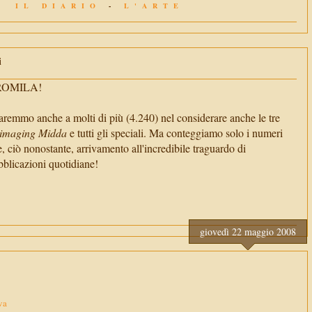
IL DIARIO
-
L'ARTE
i
TROMILA!
aremmo anche a molti di più (4.240) nel considerare anche le tre
imaging Midda
e tutti gli speciali. Ma conteggiamo solo i numeri
e, ciò nonostante, arrivamento all'incredibile traguardo di
cazioni quotidiane!
giovedì 22 maggio 2008
va