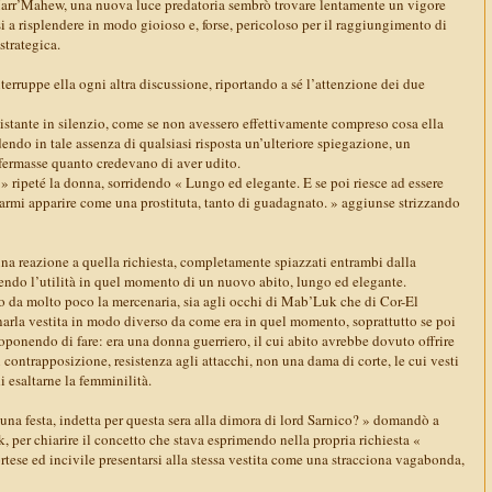
Marr’Mahew, una nuova luce predatoria sembrò trovare lentamente un vigore
si a risplendere in modo gioioso e, forse, pericoloso per il raggiungimento di
strategica.
nterruppe ella ogni altra discussione, riportando a sé l’attenzione dei due
 istante in silenzio, come se non avessero effettivamente compreso cosa ella
dendo in tale assenza di qualsiasi risposta un’ulteriore spiegazione, un
ermasse quanto credevano di aver udito.
» ripeté la donna, sorridendo « Lungo ed elegante. E se poi riesce ad essere
armi apparire come una prostituta, tanto di guadagnato. » aggiunse strizzando
na reazione a quella richiesta, completamente spiazzati entrambi dalla
do l’utilità in quel momento di un nuovo abito, lungo ed elegante.
o da molto poco la mercenaria, sia agli occhi di Mab’Luk che di Cor-El
inarla vestita in modo diverso da come era in quel momento, soprattutto se poi
ponendo di fare: era una donna guerriero, il cui abito avrebbe dovuto offrire
 contrapposizione, resistenza agli attacchi, non una dama di corte, le cui vesti
 esaltarne la femminilità.
 una festa, indetta per questa sera alla dimora di lord Sarnico? » domandò a
 per chiarire il concetto che stava esprimendo nella propria richiesta «
tese ed incivile presentarsi alla stessa vestita come una stracciona vagabonda,