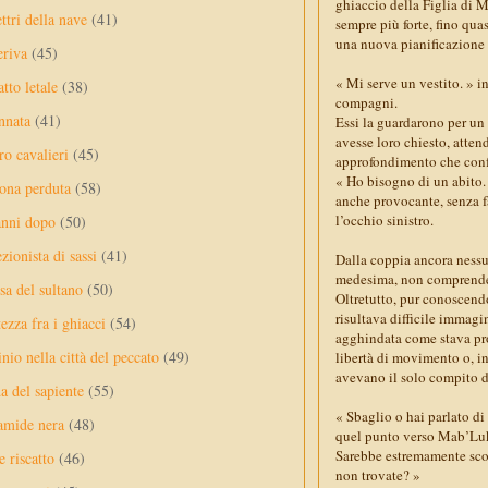
ghiaccio della Figlia di 
ttri della nave
(41)
sempre più forte, fino qua
una nuova pianificazione 
eriva
(45)
« Mi serve un vestito. » i
tto letale
(38)
compagni.
nnata
(41)
Essi la guardarono per un
avesse loro chiesto, atten
ro cavalieri
(45)
approfondimento che conf
« Ho bisogno di un abito. 
ona perduta
(58)
anche provocante, senza f
l’occhio sinistro.
anni dopo
(50)
ezionista di sassi
(41)
Dalla coppia ancora nessu
medesima, non comprenden
sa del sultano
(50)
Oltretutto, pur conoscend
risultava difficile immag
ezza fra i ghiacci
(54)
agghindata come stava pro
nio nella città del peccato
(49)
libertà di movimento o, in
avevano il solo compito di
a del sapiente
(55)
« Sbaglio o hai parlato di
amide nera
(48)
quel punto verso Mab’Luk,
Sarebbe estremamente scor
e riscatto
(46)
non trovate? »