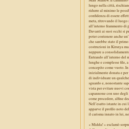
lungo nella città, rischian
ridurre al minimo le possi
confidenza di essere effet
meta, ritrovando il luogo 
all’interno frammento di 
Davanti ai suoi occhi si pr
poter contenere anche un’
che sarebbe stato il primo
costruzioni in Kirsnya ma 
neppure a consolidamento 
Entrando all’interno del 
lunghe e complesse file, a 
concepito come vuoto. In 
inizialmente donata e per
di individuare un qualche 
sguardo e, nonostante sap
vista per evitare nuovi con
capannone con uno degli al
come procedere, alfine dec
Nell’esatto istante in cui
apparve il profilo noto del
il carisma innato in lei, n
« Midda! » esclamò sorpres