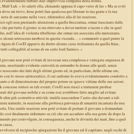
si evidentemente turbato dall’improvvisa comparsa della donna.
, Mab’Luk. » lo salutò ella, chinando appena il capo verso di lui « Ma se eviti
ttà dove mi trovo, forse potrò fare qualcosa per liberare la tua gente e la tua
nota di sarcasmo nella voce, riferendosi alla di lui reazione.
icò egli non prestando attenzione a quella frecciatina, ormai trascinato dalle
 che per tutto il giorno si era ritrovato a dover mettere a tacere e che in quel
, nell’idea di violenta ribellione che ormai era associata alla mercenaria.
to alcuni retroscena morbosi in questa vicenda… » commentò a quel punto la
 figura di Cor-El apparve da dietro alcune casse richiamata da quella frase,
utti collegabili al nome di un certo lord Sarnico. »
il giovane non poté evitare di invocare una complessa e variegata sequenza di
 terra, suscitando evidente curiosità in entrambe le donne alle quali, senza
o resoconto dei fatti degli ultimi giorni ed, in particolare, delle ultime ore,
ro con lo stesso aristocratico, il cui sadismo lo aveva evidentemente condotto a
 vanto e di dimostrazione del proprio potere su ignave vittime delle sue azioni.
concesse sintesi su tali eventi, Cor-El non riuscì a trattenere profuse
nati del giovane nobile e su come essi avrebbero fatto meglio ad evitare
 altre più costruttive attività: inutile nascondere l’astio che davanti a tali
iera naturale, in reazione alla grottesca parvenza di umanità incarnata da una
ietta. Una simile reazione non poté evitare di portare il giovane a domandare
o così finalmente informato su ciò che era accaduto alla sua gente da dopo la
nendo per coinvolgere, in conseguenza, anche le divinità dei mari, fino a quel
n causa.
olversi di reciproche spiegazioni fra il giovane ed il capitano, negli occhi di