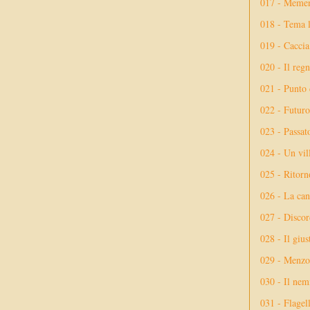
017 - Meme
018 - Tema l
019 - Caccia
020 - Il reg
021 - Punto 
022 - Futuro
023 - Passat
024 - Un vil
025 - Ritorno
026 - La ca
027 - Discor
028 - Il giu
029 - Menzog
030 - Il nem
031 - Flagel