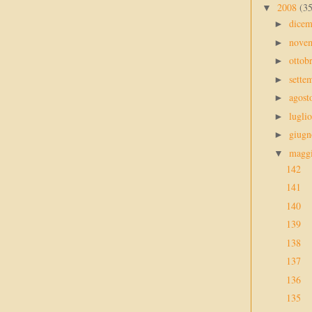
2008
(3
▼
dice
►
nove
►
ottob
►
sette
►
agos
►
lugli
►
giug
►
magg
▼
142
141
140
139
138
137
136
135