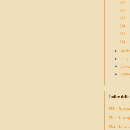
117
116
115
114
113
112
april
►
marz
►
febbr
►
genn
►
Indice dell
000 - Specia
001 - Il tem
002 - La citt