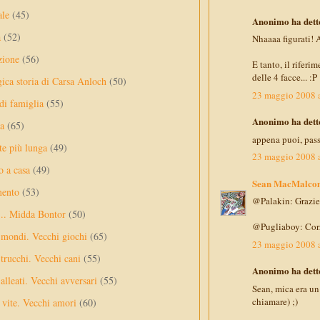
ale
(45)
Anonimo ha detto
a
(52)
Nhaaaa figurati! 
zione
(56)
E tanto, il riferi
delle 4 facce... :P
gica storia di Carsa Anloch
(50)
23 maggio 2008 a
 di famiglia
(55)
Anonimo ha detto
a
(65)
appena puoi, pas
te più lunga
(49)
23 maggio 2008 a
o a casa
(49)
Sean MacMalco
mento
(53)
@Palakin: Grazie a
... Midda Bontor
(50)
@Pugliaboy: Corro
 mondi. Vecchi giochi
(65)
23 maggio 2008 a
trucchi. Vecchi cani
(55)
Anonimo ha detto
alleati. Vecchi avversari
(55)
Sean, mica era un 
chiamare) ;)
vite. Vecchi amori
(60)