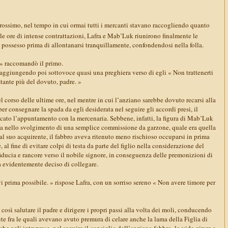
rossimo, nel tempo in cui ormai tutti i mercanti stavano raccogliendo quanto
le ore di intense contrattazioni, Lafra e Mab’Luk riunirono finalmente le
 possesso prima di allontanarsi tranquillamente, confondendosi nella folla.
 » raccomandò il primo.
, aggiungendo poi sottovoce quasi una preghiera verso di egli « Non trattenerti
tante più del dovuto, padre. »
corso delle ultime ore, nel mentre in cui l’anziano sarebbe dovuto recarsi alla
per consegnare la spada da egli desiderata nel seguire gli accordi presi, il
to l’appuntamento con la mercenaria. Sebbene, infatti, la figura di Mab’Luk
ica nello svolgimento di una semplice commissione da garzone, quale era quella
al suo acquirente, il fabbro aveva ritenuto meno rischioso occuparsi in prima
 al fine di evitare colpi di testa da parte del figlio nella considerazione del
iducia e rancore verso il nobile signore, in conseguenza delle premonizioni di
a evidentemente deciso di collegare.
 prima possibile. » rispose Lafra, con un sorriso sereno « Non avere timore per
così salutare il padre e dirigere i propri passi alla volta dei moli, conducendo
e fra le quali avevano avuto premura di celare anche la lama della Figlia di
 egli intraprese, nel seguire il consiglio dell’anziano fabbro, lo vide girare a