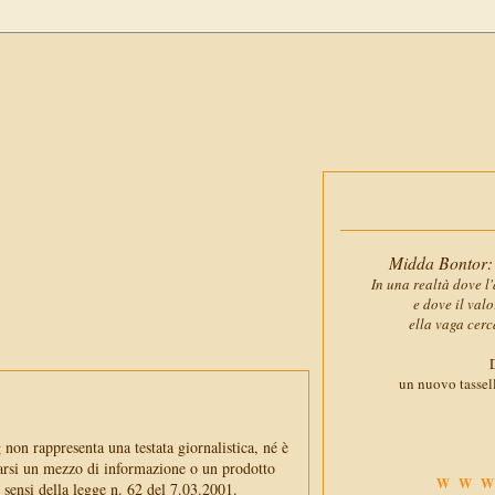
Midda Bontor: 
In una realtà dove l'
e dove il val
ella vaga cerc
D
un nuovo tassell
non rappresenta una testata giornalistica, né è
arsi un mezzo di informazione o un prodotto
WWW
i sensi della legge n. 62 del 7.03.2001.