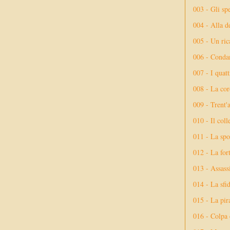
003 - Gli spe
004 - Alla d
005 - Un rica
006 - Conda
007 - I quatt
008 - La cor
009 - Trent'
010 - Il coll
011 - La spo
012 - La fort
013 - Assassi
014 - La sfid
015 - La pir
016 - Colpa 