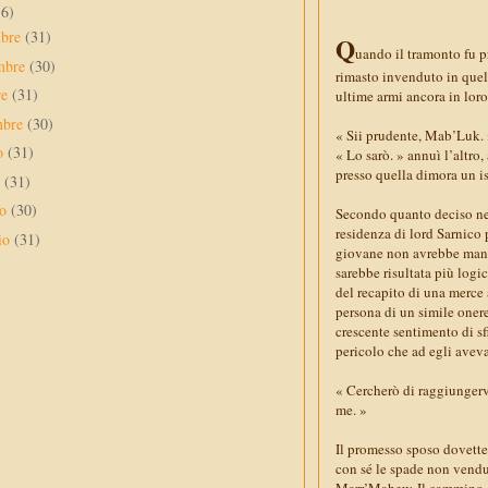
56)
mbre
(31)
Q
uando il tramonto fu p
mbre
(30)
rimasto invenduto in quel
re
(31)
ultime armi ancora in loro
mbre
(30)
« Sii prudente, Mab’Luk.
to
(31)
« Lo sarò. » annuì l’altro
presso quella dimora un is
o
(31)
no
(30)
Secondo quanto deciso nel 
residenza di lord Sarnico 
io
(31)
giovane non avrebbe manca
sarebbe risultata più log
del recapito di una merce 
persona di un simile onere,
crescente sentimento di sf
pericolo che ad egli avev
« Cercherò di raggiungervi
me. »
Il promesso sposo dovette 
con sé le spade non vendut
Marr’Mahew. Il cammino che