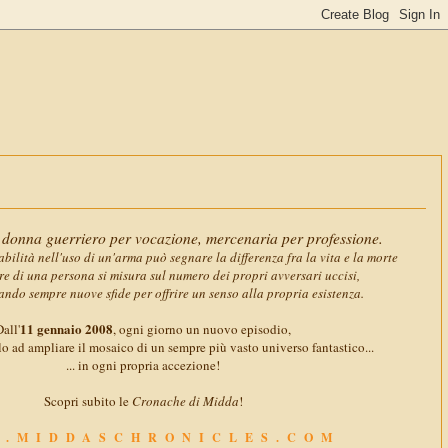
11 gennaio 2
donna guerriero per vocazione, mercenaria per professione.
abilità nell'uso di un'arma può segnare la differenza fra la vita e la morte
ore di una persona si misura sul numero dei propri avversari uccisi,
ando sempre nuove sfide per offrire un senso alla propria esistenza.
11 gennaio 2008
all'
, ogni giorno un nuovo episodio,
o ad ampliare il mosaico di un sempre più vasto universo fantastico...
... in ogni propria accezione!
Scopri subito le
Cronache di Midda
!
.MIDDASCHRONICLES.COM