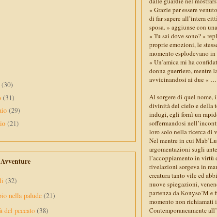
dalle guardie nel mostrar
« Grazie per essere venuto
di far sapere all’intera ci
sposa. » aggiunse con una 
« Tu sai dove sono? » repl
proprie emozioni, le stesse
momento esplodevano in lui
« Un’amica mi ha confida
donna guerriero, mentre la
avvicinandosi ai due « … t
e
(30)
Al sorgere di quel nome, 
o
(31)
divinità del cielo e della
aio
(29)
indugi, egli fornì un rapid
aio
(21)
soffermandosi nell’incont
loro solo nella ricerca di
Nel mentre in cui Mab’Luk 
argomentazioni sugli ante
l’accoppiamento in virtù di
e Avventure
rivelazioni sorgeva in man
creatura tanto vile ed abb
li
(32)
nuove spiegazioni, venend
partenza da Konyso’M e fi
pio nella palude
(21)
momento non richiamati i
Contemporaneamente all’ev
à del peccato
(38)