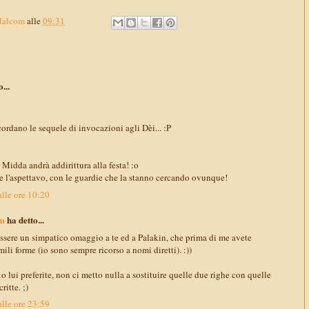
Malcom
alle
09:31
...
ordano le sequele di invocazioni agli Dèi... :P
dda andrà addirittura alla festa! :o
 l'aspettavo, con le guardie che la stanno cercando ovunque!
lle ore 10:20
m
ha detto...
 essere un simpatico omaggio a te ed a Palakin, che prima di me avete
ili forme (io sono sempre ricorso a nomi diretti). :))
 lui preferite, non ci metto nulla a sostituire quelle due righe con quelle
ritte. ;)
lle ore 23:59