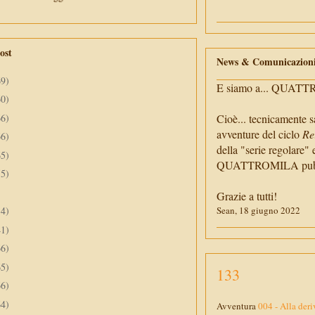
ost
News & Comunicazion
69)
E siamo a... QUAT
60)
66)
Cioè... tecnicamente s
avventure del ciclo
Re
66)
della "serie regolare" 
65)
QUATTROMILA pubbli
55)
Grazie a tutti!
34)
Sean, 18 giugno 2022
41)
66)
65)
133
66)
64)
Avventura
004 - Alla deri