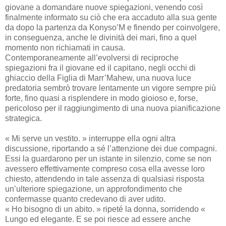
giovane a domandare nuove spiegazioni, venendo così
finalmente informato su ciò che era accaduto alla sua gente
da dopo la partenza da Konyso’M e finendo per coinvolgere,
in conseguenza, anche le divinità dei mari, fino a quel
momento non richiamati in causa.
Contemporaneamente all’evolversi di reciproche
spiegazioni fra il giovane ed il capitano, negli occhi di
ghiaccio della Figlia di Marr’Mahew, una nuova luce
predatoria sembrò trovare lentamente un vigore sempre più
forte, fino quasi a risplendere in modo gioioso e, forse,
pericoloso per il raggiungimento di una nuova pianificazione
strategica.
« Mi serve un vestito. » interruppe ella ogni altra
discussione, riportando a sé l’attenzione dei due compagni.
Essi la guardarono per un istante in silenzio, come se non
avessero effettivamente compreso cosa ella avesse loro
chiesto, attendendo in tale assenza di qualsiasi risposta
un’ulteriore spiegazione, un approfondimento che
confermasse quanto credevano di aver udito.
« Ho bisogno di un abito. » ripeté la donna, sorridendo «
Lungo ed elegante. E se poi riesce ad essere anche