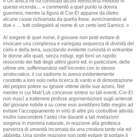
« Un’amica mi ha confidato alcuni retroscena morbosi in
questa vicenda… » commentò a quel punto la donna
guerriero, mentre la figura di Cor-El apparve da dietro
alcune casse richiamata da quella frase, avvicinandosi ai
due « … tutti collegabili al nome di un certo lord Sarnico. »
Al sorgere di quel nome, il giovane non poté evitare di
invocare una complessa e variegata sequenza di divinità del
cielo e della terra, suscitando evidente curiosità in entrambe
le donne alle quali, senza indugi, egli fornì un rapido
resoconto dei fatti degli ultimi giorni ed, in particolare, delle
ultime ore, soffermandosi nell’incontro con lo stesso
aristocratico, il cui sadismo lo aveva evidentemente
condotto a loro solo nella ricerca di vanto e di dimostrazione
del proprio potere su ignave vittime delle sue azioni. Nel
mentre in cui Mab’Luk concesse sintesi su tali eventi, Cor-El
non riuscì a trattenere profuse argomentazioni sugli antenati
del giovane nobile e su come essi avrebbero fatto meglio ad
evitare l’accoppiamento in virtù di altre più costruttive attività:
inutile nascondere l’astio che davanti a tali rivelazioni
sorgeva in maniera naturale, in reazione alla grottesca
parvenza di umanità incarnata da una creatura tanto vile ed
abbietta. Una simile reazione non poté evitare di portare il