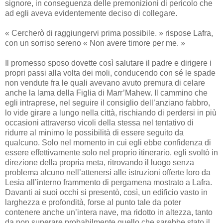
signore, in conseguenza delle premonizioni di pericolo che
ad egli aveva evidentemente deciso di collegare.
« Cercherò di raggiungervi prima possibile. » rispose Lafra,
con un sorriso sereno « Non avere timore per me. »
Il promesso sposo dovette così salutare il padre e dirigere i
propri passi alla volta dei moli, conducendo con sé le spade
non vendute fra le quali avevano avuto premura di celare
anche la lama della Figlia di Marr’Mahew. Il cammino che
egli intraprese, nel seguire il consiglio dell’anziano fabbro,
lo vide girare a lungo nella città, rischiando di perdersi in più
occasioni attraverso vicoli della stessa nel tentativo di
ridurre al minimo le possibilità di essere seguito da
qualcuno. Solo nel momento in cui egli ebbe confidenza di
essere effettivamente solo nel proprio itinerario, egli svoltò in
direzione della propria meta, ritrovando il luogo senza
problema alcuno nell’attenersi alle istruzioni offerte loro da
Lesia all’interno frammento di pergamena mostrato a Lafra.
Davanti ai suoi occhi si presentò, così, un edificio vasto in
larghezza e profondità, forse al punto tale da poter
contenere anche un’intera nave, ma ridotto in altezza, tanto
da non superare probabilmente quello che sarebbe stato il