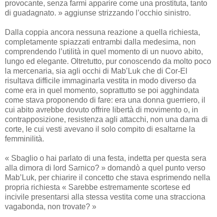
provocante, senza farmi apparire come una prostituta, tanto
di guadagnato. » aggiunse strizzando l’occhio sinistro.
Dalla coppia ancora nessuna reazione a quella richiesta,
completamente spiazzati entrambi dalla medesima, non
comprendendo l’utilità in quel momento di un nuovo abito,
lungo ed elegante. Oltretutto, pur conoscendo da molto poco
la mercenaria, sia agli occhi di Mab’Luk che di Cor-El
risultava difficile immaginarla vestita in modo diverso da
come era in quel momento, soprattutto se poi agghindata
come stava proponendo di fare: era una donna guerriero, il
cui abito avrebbe dovuto offrire libertà di movimento o, in
contrapposizione, resistenza agli attacchi, non una dama di
corte, le cui vesti avevano il solo compito di esaltarne la
femminilità.
« Sbaglio o hai parlato di una festa, indetta per questa sera
alla dimora di lord Sarnico? » domandò a quel punto verso
Mab’Luk, per chiarire il concetto che stava esprimendo nella
propria richiesta « Sarebbe estremamente scortese ed
incivile presentarsi alla stessa vestita come una stracciona
vagabonda, non trovate? »