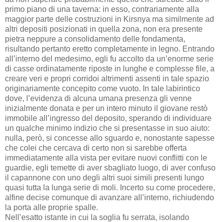
primo piano di una taverna: in esso, contrariamente alla
maggior parte delle costruzioni in Kirsnya ma similmente ad
altri depositi posizionati in quella zona, non era presente
pietra neppure a consolidamento delle fondamenta,
risultando pertanto eretto completamente in legno. Entrando
all’interno del medesimo, egli fu accolto da un’enorme serie
di casse ordinatamente riposte in lunghe e complesse file, a
creare veri e propri corridoi altrimenti assenti in tale spazio
originariamente concepito come vuoto. In tale labirintico
dove, l’evidenza di alcuna umana presenza gli venne
inizialmente donata e per un intero minuto il giovane restò
immobile all’ingresso del deposito, sperando di individuare
un qualche minimo indizio che si presentasse in suo aiuto:
nulla, però, si concesse allo sguardo e, nonostante sapesse
che colei che cercava di certo non si sarebbe offerta
immediatamente alla vista per evitare nuovi conflitti con le
guardie, egli temette di aver sbagliato luogo, di aver confuso
il capannone con uno degli altri suoi simili presenti lungo
quasi tutta la lunga serie di moli. Incerto su come procedere,
alfine decise comunque di avanzare all’interno, richiudendo
la porta alle proprie spalle.
Nell’esatto istante in cui la soglia fu serrata, isolando