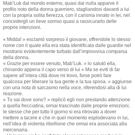
Mab’Luk dal mondo esterno, quasi dal nulla apparve il
profilo noto della donna guerriero, stagliandosi davanti a lui
con la propria solita fierezza, con il carisma innato in lei, nel
concedergli un lieve sorriso quasi a rassicurarlo delle
proprie intenzioni.
« Midda! » esclamò sorpreso il giovane, offrendole lo stesso
nome con il quale ella era stata identificata dalle guardie nel
mostrarsi evidentemente turbato dall’improvvisa comparsa
della donna.
« Grazie per essere venuto, Mab’Luk. » lo salutò ella,
chinando appena il capo verso di lui « Ma se eviti di far
sapere all’intera città dove mi trovo, forse potrò fare
qualcosa per liberare la tua gente e la tua sposa. » aggiunse
con una nota di sarcasmo nella voce, riferendosi alla di lui
reazione.
« Tu sai dove sono? » replicò egli non prestando attenzione
a quella frecciatina, ormai trascinato dalle proprie emozioni,
le stesse che per tutto il giorno si era ritrovato a dover
mettere a tacere e che in quel momento esplodevano in lui,
nell’idea di violenta ribellione che ormai era associata alla
mercenaria.