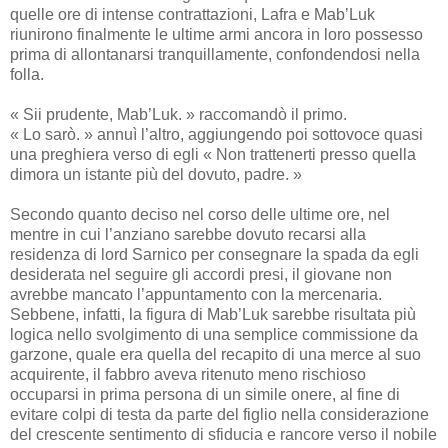
quelle ore di intense contrattazioni, Lafra e Mab’Luk
riunirono finalmente le ultime armi ancora in loro possesso
prima di allontanarsi tranquillamente, confondendosi nella
folla.
« Sii prudente, Mab’Luk. » raccomandò il primo.
« Lo sarò. » annuì l’altro, aggiungendo poi sottovoce quasi
una preghiera verso di egli « Non trattenerti presso quella
dimora un istante più del dovuto, padre. »
Secondo quanto deciso nel corso delle ultime ore, nel
mentre in cui l’anziano sarebbe dovuto recarsi alla
residenza di lord Sarnico per consegnare la spada da egli
desiderata nel seguire gli accordi presi, il giovane non
avrebbe mancato l’appuntamento con la mercenaria.
Sebbene, infatti, la figura di Mab’Luk sarebbe risultata più
logica nello svolgimento di una semplice commissione da
garzone, quale era quella del recapito di una merce al suo
acquirente, il fabbro aveva ritenuto meno rischioso
occuparsi in prima persona di un simile onere, al fine di
evitare colpi di testa da parte del figlio nella considerazione
del crescente sentimento di sfiducia e rancore verso il nobile