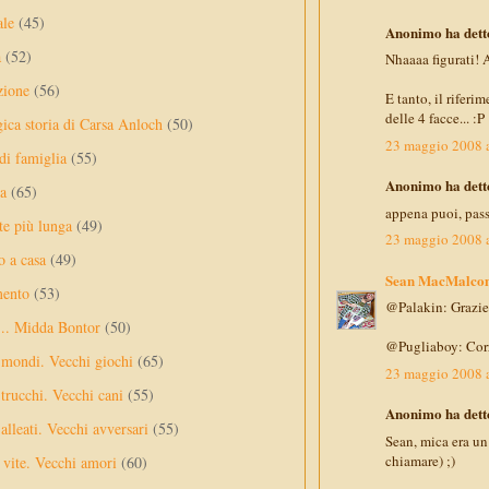
ale
(45)
Anonimo ha detto
a
(52)
Nhaaaa figurati! 
zione
(56)
E tanto, il riferi
delle 4 facce... :P
gica storia di Carsa Anloch
(50)
23 maggio 2008 a
 di famiglia
(55)
Anonimo ha detto
a
(65)
appena puoi, pas
te più lunga
(49)
23 maggio 2008 a
o a casa
(49)
Sean MacMalco
mento
(53)
@Palakin: Grazie a
... Midda Bontor
(50)
@Pugliaboy: Corro
 mondi. Vecchi giochi
(65)
23 maggio 2008 a
trucchi. Vecchi cani
(55)
Anonimo ha detto
alleati. Vecchi avversari
(55)
Sean, mica era un 
chiamare) ;)
vite. Vecchi amori
(60)