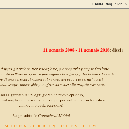
11 gennaio 2008 - 11 gennaio 2018
: dieci anni con
Mid
donna guerriero per vocazione, mercenaria per professione.
abilità nell'uso di un'arma può segnare la differenza fra la vita e la morte
ore di una persona si misura sul numero dei propri avversari uccisi,
ando sempre nuove sfide per offrire un senso alla propria esistenza.
11 gennaio 2008
all'
, ogni giorno un nuovo episodio,
o ad ampliare il mosaico di un sempre più vasto universo fantastico...
... in ogni propria accezione!
Scopri subito le
Cronache di Midda
!
.MIDDASCHRONICLES.COM