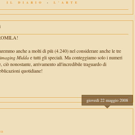
IL DIARIO
-
L'ARTE
i
TROMILA!
aremmo anche a molti di più (4.240) nel considerare anche le tre
imaging Midda
e tutti gli speciali. Ma conteggiamo solo i numeri
e, ciò nonostante, arrivamento all'incredibile traguardo di
cazioni quotidiane!
giovedì 22 maggio 2008
va