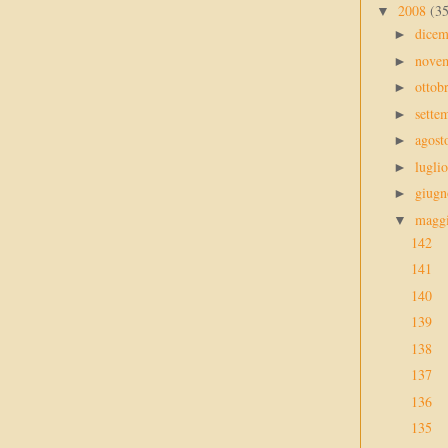
2008
(3
▼
dice
►
nove
►
ottob
►
sette
►
agos
►
lugli
►
giug
►
magg
▼
142
141
140
139
138
137
136
135