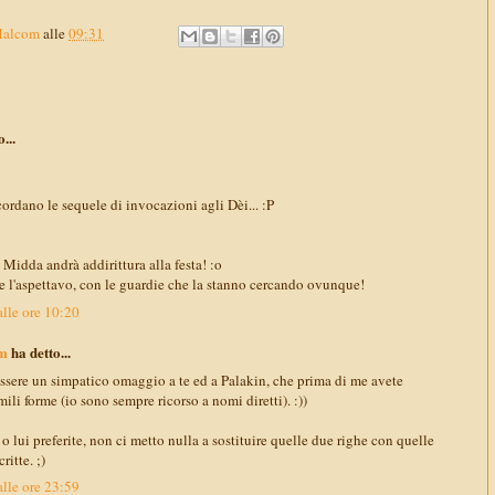
Malcom
alle
09:31
...
ordano le sequele di invocazioni agli Dèi... :P
dda andrà addirittura alla festa! :o
 l'aspettavo, con le guardie che la stanno cercando ovunque!
lle ore 10:20
m
ha detto...
 essere un simpatico omaggio a te ed a Palakin, che prima di me avete
ili forme (io sono sempre ricorso a nomi diretti). :))
 lui preferite, non ci metto nulla a sostituire quelle due righe con quelle
ritte. ;)
lle ore 23:59