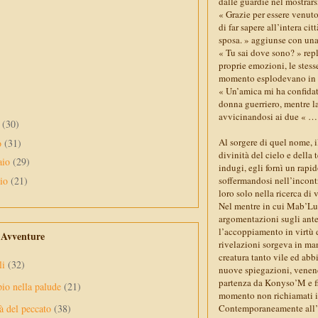
dalle guardie nel mostrar
« Grazie per essere venuto
di far sapere all’intera ci
sposa. » aggiunse con una 
« Tu sai dove sono? » repl
proprie emozioni, le stesse
momento esplodevano in lui
« Un’amica mi ha confida
donna guerriero, mentre la
avvicinandosi ai due « … t
e
(30)
Al sorgere di quel nome, 
o
(31)
divinità del cielo e della
aio
(29)
indugi, egli fornì un rapid
aio
(21)
soffermandosi nell’incont
loro solo nella ricerca di
Nel mentre in cui Mab’Luk 
argomentazioni sugli ante
l’accoppiamento in virtù di
e Avventure
rivelazioni sorgeva in man
creatura tanto vile ed abb
li
(32)
nuove spiegazioni, venend
partenza da Konyso’M e fi
pio nella palude
(21)
momento non richiamati i
Contemporaneamente all’ev
à del peccato
(38)