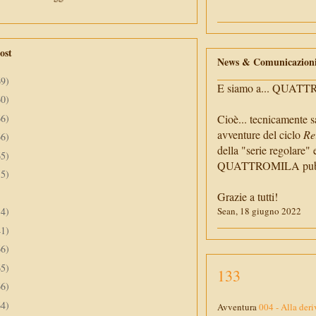
ost
News & Comunicazion
69)
E siamo a... QUAT
60)
66)
Cioè... tecnicamente s
avventure del ciclo
Re
66)
della "serie regolare" 
65)
QUATTROMILA pubbli
55)
Grazie a tutti!
34)
Sean, 18 giugno 2022
41)
66)
65)
133
66)
64)
Avventura
004 - Alla deri