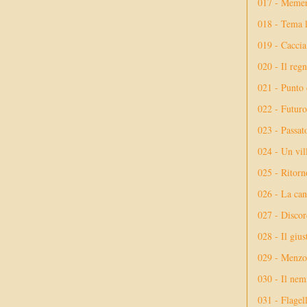
017 - Meme
018 - Tema l
019 - Caccia
020 - Il reg
021 - Punto 
022 - Futuro
023 - Passat
024 - Un vil
025 - Ritorno
026 - La ca
027 - Discor
028 - Il giu
029 - Menzog
030 - Il nem
031 - Flagel