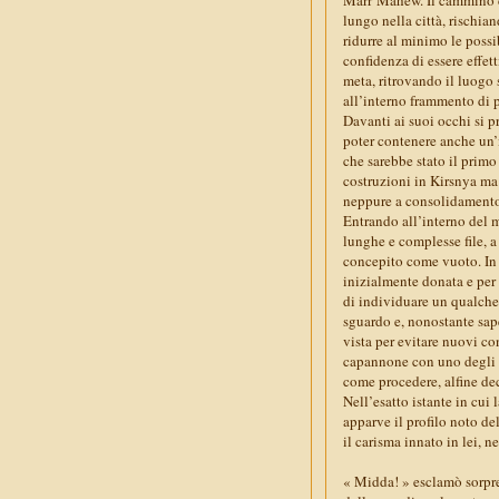
lungo nella città, rischian
ridurre al minimo le possi
confidenza di essere effet
meta, ritrovando il luogo 
all’interno frammento di 
Davanti ai suoi occhi si pr
poter contenere anche un’
che sarebbe stato il primo
costruzioni in Kirsnya ma 
neppure a consolidamento 
Entrando all’interno del 
lunghe e complesse file, a 
concepito come vuoto. In 
inizialmente donata e per
di individuare un qualche 
sguardo e, nonostante sap
vista per evitare nuovi con
capannone con uno degli al
come procedere, alfine dec
Nell’esatto istante in cui
apparve il profilo noto del
il carisma innato in lei, n
« Midda! » esclamò sorpres