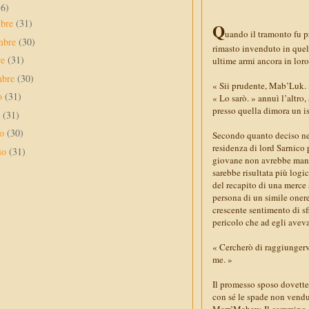
56)
mbre
(31)
Q
uando il tramonto fu p
mbre
(30)
rimasto invenduto in quel
re
(31)
ultime armi ancora in loro
mbre
(30)
« Sii prudente, Mab’Luk.
to
(31)
« Lo sarò. » annuì l’altro
presso quella dimora un is
o
(31)
no
(30)
Secondo quanto deciso nel 
residenza di lord Sarnico 
io
(31)
giovane non avrebbe manca
sarebbe risultata più log
del recapito di una merce 
persona di un simile onere,
crescente sentimento di sf
pericolo che ad egli avev
« Cercherò di raggiungervi
me. »
Il promesso sposo dovette 
con sé le spade non vendut
Marr’Mahew. Il cammino che