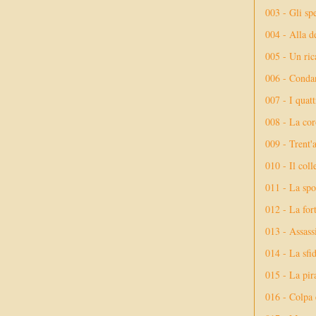
003 - Gli spe
004 - Alla d
005 - Un rica
006 - Conda
007 - I quatt
008 - La cor
009 - Trent'
010 - Il coll
011 - La spo
012 - La fort
013 - Assassi
014 - La sfid
015 - La pir
016 - Colpa 