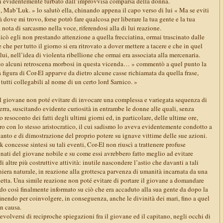
si evidentemente turbato dall’improvvisa comparsa della donna.
, Mab’Luk. » lo salutò ella, chinando appena il capo verso di lui « Ma se eviti
ttà dove mi trovo, forse potrò fare qualcosa per liberare la tua gente e la tua
nota di sarcasmo nella voce, riferendosi alla di lui reazione.
icò egli non prestando attenzione a quella frecciatina, ormai trascinato dalle
 che per tutto il giorno si era ritrovato a dover mettere a tacere e che in quel
, nell’idea di violenta ribellione che ormai era associata alla mercenaria.
to alcuni retroscena morbosi in questa vicenda… » commentò a quel punto la
 figura di Cor-El apparve da dietro alcune casse richiamata da quella frase,
utti collegabili al nome di un certo lord Sarnico. »
il giovane non poté evitare di invocare una complessa e variegata sequenza di
 terra, suscitando evidente curiosità in entrambe le donne alle quali, senza
o resoconto dei fatti degli ultimi giorni ed, in particolare, delle ultime ore,
ro con lo stesso aristocratico, il cui sadismo lo aveva evidentemente condotto a
 vanto e di dimostrazione del proprio potere su ignave vittime delle sue azioni.
concesse sintesi su tali eventi, Cor-El non riuscì a trattenere profuse
nati del giovane nobile e su come essi avrebbero fatto meglio ad evitare
 altre più costruttive attività: inutile nascondere l’astio che davanti a tali
iera naturale, in reazione alla grottesca parvenza di umanità incarnata da una
ietta. Una simile reazione non poté evitare di portare il giovane a domandare
o così finalmente informato su ciò che era accaduto alla sua gente da dopo la
nendo per coinvolgere, in conseguenza, anche le divinità dei mari, fino a quel
n causa.
olversi di reciproche spiegazioni fra il giovane ed il capitano, negli occhi di