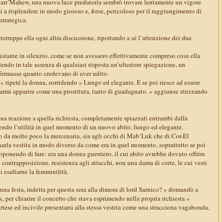
Marr’Mahew, una nuova luce predatoria sembrò trovare lentamente un vigore
si a risplendere in modo gioioso e, forse, pericoloso per il raggiungimento di
strategica.
nterruppe ella ogni altra discussione, riportando a sé l’attenzione dei due
 istante in silenzio, come se non avessero effettivamente compreso cosa ella
dendo in tale assenza di qualsiasi risposta un’ulteriore spiegazione, un
ermasse quanto credevano di aver udito.
» ripeté la donna, sorridendo « Lungo ed elegante. E se poi riesce ad essere
armi apparire come una prostituta, tanto di guadagnato. » aggiunse strizzando
na reazione a quella richiesta, completamente spiazzati entrambi dalla
do l’utilità in quel momento di un nuovo abito, lungo ed elegante.
o da molto poco la mercenaria, sia agli occhi di Mab’Luk che di Cor-El
inarla vestita in modo diverso da come era in quel momento, soprattutto se poi
ponendo di fare: era una donna guerriero, il cui abito avrebbe dovuto offrire
 contrapposizione, resistenza agli attacchi, non una dama di corte, le cui vesti
 esaltarne la femminilità.
 una festa, indetta per questa sera alla dimora di lord Sarnico? » domandò a
 per chiarire il concetto che stava esprimendo nella propria richiesta «
tese ed incivile presentarsi alla stessa vestita come una stracciona vagabonda,