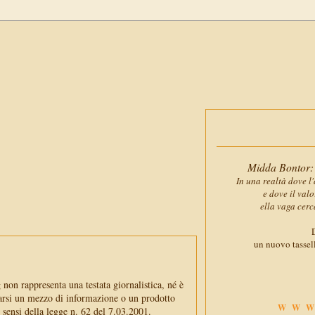
Midda Bontor: 
In una realtà dove l'
e dove il val
ella vaga cerc
D
un nuovo tassell
non rappresenta una testata giornalistica, né è
arsi un mezzo di informazione o un prodotto
WWW
i sensi della legge n. 62 del 7.03.2001.