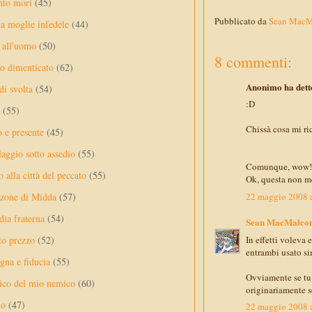
nto mori
(45)
Pubblicato da
Sean Mac
a moglie infedele
(44)
 all'uomo
(50)
8 commenti:
no dimenticato
(62)
Anonimo ha detto
di svolta
(54)
:D
(55)
Chissà cosa mi ric
o e presente
(45)
laggio sotto assedio
(55)
Comunque, wow! Mi
 alla città del peccato
(55)
Ok, questa non me
22 maggio 2008 a
nzone di Midda
(57)
dia fraterna
(54)
Sean MacMalco
In effetti voleva
sto prezzo
(52)
entrambi usato sim
na e fiducia
(55)
Ovviamente se tu o
ico del mio nemico
(60)
originariamente sc
lo
(47)
22 maggio 2008 a