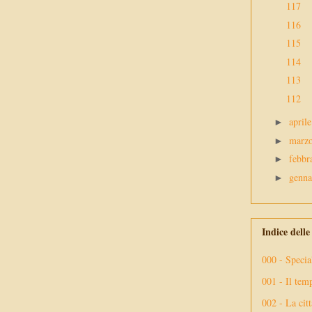
117
116
115
114
113
112
april
►
marz
►
febbr
►
genn
►
Indice dell
000 - Specia
001 - Il tem
002 - La citt