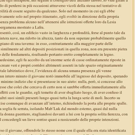
do di perdersi in più occasioni attraverso vicoli della stessa nel tentativo di
bilità di essere seguito da qualcuno. Solo nel momento in cui egli ebbe
tivamente solo nel proprio itinerario, egli svoltò in direzione della propria
senza problema alcuno nell’attenersi alle istruzioni offerte loro da Lesia
pergamena mostrato a Lafra.
esentò, così, un edificio vasto in larghezza e profondità, forse al punto tale da
intera nave, ma ridotto in altezza, tanto da non superare probabilmente quello
 piano di una taverna: in esso, contrariamente alla maggior parte delle
similmente ad altri depositi posizionati in quella zona, non era presente pietra
delle fondamenta, risultando pertanto eretto completamente in legno.
medesimo, egli fu accolto da un’enorme serie di casse ordinatamente riposte in
creare veri e propri corridoi altrimenti assenti in tale spazio originariamente
tale labirintico dove, l’evidenza di alcuna umana presenza gli venne
 un intero minuto il giovane restò immobile all’ingresso del deposito, sperando
minimo indizio che si presentasse in suo aiuto: nulla, però, si concesse allo
esse che colei che cercava di certo non si sarebbe offerta immediatamente alla
flitti con le guardie, egli temette di aver sbagliato luogo, di aver confuso il
tri suoi simili presenti lungo quasi tutta la lunga serie di moli. Incerto su
ise comunque di avanzare all’interno, richiudendo la porta alle proprie spalle.
 la soglia fu serrata, isolando Mab’Luk dal mondo esterno, quasi dal nulla
la donna guerriero, stagliandosi davanti a lui con la propria solita fierezza, con
el concedergli un lieve sorriso quasi a rassicurarlo delle proprie intenzioni.
o il giovane, offrendole lo stesso nome con il quale ella era stata identificata