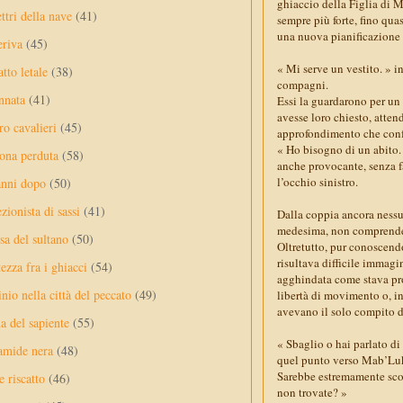
ghiaccio della Figlia di 
ttri della nave
(41)
sempre più forte, fino qua
una nuova pianificazione 
eriva
(45)
« Mi serve un vestito. » i
tto letale
(38)
compagni.
nnata
(41)
Essi la guardarono per un
avesse loro chiesto, atten
ro cavalieri
(45)
approfondimento che conf
« Ho bisogno di un abito. 
ona perduta
(58)
anche provocante, senza f
l’occhio sinistro.
anni dopo
(50)
ezionista di sassi
(41)
Dalla coppia ancora nessu
medesima, non comprenden
sa del sultano
(50)
Oltretutto, pur conoscend
risultava difficile immag
ezza fra i ghiacci
(54)
agghindata come stava pro
nio nella città del peccato
(49)
libertà di movimento o, in
avevano il solo compito di
a del sapiente
(55)
« Sbaglio o hai parlato di
amide nera
(48)
quel punto verso Mab’Luk,
Sarebbe estremamente scor
e riscatto
(46)
non trovate? »