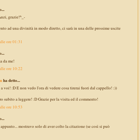
...
Anzi, grazie!^_-
mento ad una divinità in modo diretto, ci sarà in una delle prossime uscite
lle ore 01:31
...
sa da me!
lle ore 10:22
m
ha detto...
 voi! :D E non vedo l'ora di vedere cosa tirerai fuori dal cappello! :))
 subito a leggere! :D Grazie per la visita ed il commento!
lle ore 10:53
...
appunto... mostravo solo di aver colto la citazione (se così si può