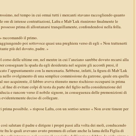
rossimo, nel tempo in cui ormai tutti i mercanti stavano raccogliendo quanto
le ore di intense contrattazioni, Lafra e Mab’Luk riunirono finalmente le
 possesso prima di allontanarsi tranquillamente, confondendosi nella folla.
 » raccomandò il primo.
, aggiungendo poi sottovoce quasi una preghiera verso di egli « Non trattenerti
tante più del dovuto, padre. »
corso delle ultime ore, nel mentre in cui l’anziano sarebbe dovuto recarsi alla
per consegnare la spada da egli desiderata nel seguire gli accordi presi, il
to l’appuntamento con la mercenaria. Sebbene, infatti, la figura di Mab’Luk
ica nello svolgimento di una semplice commissione da garzone, quale era quella
al suo acquirente, il fabbro aveva ritenuto meno rischioso occuparsi in prima
 al fine di evitare colpi di testa da parte del figlio nella considerazione del
iducia e rancore verso il nobile signore, in conseguenza delle premonizioni di
a evidentemente deciso di collegare.
 prima possibile. » rispose Lafra, con un sorriso sereno « Non avere timore per
così salutare il padre e dirigere i propri passi alla volta dei moli, conducendo
e fra le quali avevano avuto premura di celare anche la lama della Figlia di
 egli intraprese, nel seguire il consiglio dell’anziano fabbro, lo vide girare a