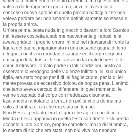
violentata, trattenendo a stento la ferocia, ma questo non era
valso a darle ragione di gioia ma, anzi, le aveva solo
concesso nuovo sprone in quella piccola battaglia che non
voleva perdere per non smarrire definitivamente se stessa e
la propria anima.
Un’ora prima, posta nuda in ginocchio davanti a lord Sarnico
nell’essere costretta a subirne nuovamente gli abusi, ella
aveva gridato il proprio orrore infinito nel ritrovarsi di fronte la
figura del padre, imprigionato in una pesante gogna di ferro
e legno, con il viso grondante sangue ed il corpo segnato
dai segni della frusta che ne avevano lacerato le vesti e le
carni. Il ritrovare l’amato padre in tali condizioni, posto ad
osservare la vergogna delle violenze inflitte a lei, sua unica
figlia, era stato troppo per il di lei fragile cuore, per la di lei
mente provata da eccessivo dolore, da troppa pena. L’animo
che tanto aveva cercato di difendere, in quel momento, le
venne strappato dal corpo con freddezza disumana,
lasciandola rantolante a terra, non più simile a donna ma
solo ad ombra di ciò che era stata un tempo.
Non Heska, pertanto, era la figura che agli occhi stupiti di
Midda e Lesia appariva in quella festa sorridente e stupenda
accanto a lord Sarnico, proprio carnefice, ma la di lei ombra,
lo spettro di ciò che era stata, non più viva ma neppure