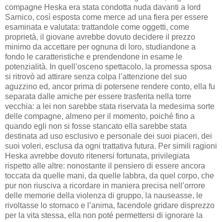
compagne Heska era stata condotta nuda davanti a lord
Sarnico, così esposta come merce ad una fiera per essere
esaminata e valutata: trattandole come oggetti, come
proprietà, il giovane avrebbe dovuto decidere il prezzo
minimo da accettare per ognuna di loro, studiandone a
fondo le caratteristiche e prendendone in esame le
potenzialità. In quell’osceno spettacolo, la promessa sposa
si ritrovò ad attirare senza colpa l’attenzione del suo
aguzzino ed, ancor prima di potersene rendere conto, ella fu
separata dalle amiche per essere trasferita nella torre
vecchia: a lei non sarebbe stata riservata la medesima sorte
delle compagne, almeno per il momento, poiché fino a
quando egli non si fosse stancato ella sarebbe stata
destinata ad uso esclusivo e personale dei suoi piaceri, dei
suoi voleri, esclusa da ogni trattativa futura. Per simili ragioni
Heska avrebbe dovuto ritenersi fortunata, privilegiata
rispetto alle altre: nonostante il pensiero di essere ancora
toccata da quelle mani, da quelle labbra, da quel corpo, che
pur non riusciva a ricordare in maniera precisa nell’orrore
delle memorie della violenza di gruppo, la nauseasse, le
rivoltasse lo stomaco e l’anima, facendole gridare disprezzo
per la vita stessa, ella non poté permettersi di ignorare la