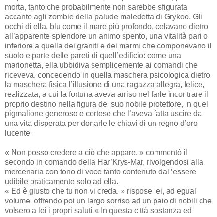
morta, tanto che probabilmente non sarebbe sfigurata
accanto agli zombie della palude maledetta di Grykoo. Gli
occhi di ella, blu come il mare più profondo, celavano dietro
all’apparente splendore un animo spento, una vitalità pari o
inferiore a quella dei graniti e dei marmi che componevano il
suolo e parte delle pareti di quell’edificio: come una
marionetta, ella ubbidiva semplicemente ai comandi che
riceveva, concedendo in quella maschera psicologica dietro
la maschera fisica l’illusione di una ragazza allegra, felice,
realizzata, a cui la fortuna aveva arriso nel farle incontrare il
proprio destino nella figura del suo nobile protettore, in quel
pigmalione generoso e cortese che l’aveva fatta uscire da
una vita disperata per donarle le chiavi di un regno d’oro
lucente.
« Non posso credere a ciò che appare. » commentò il
secondo in comando della Har’Krys-Mar, rivolgendosi alla
mercenaria con tono di voce tanto contenuto dall’essere
udibile praticamente solo ad ella.
« Ed è giusto che tu non vi creda. » rispose lei, ad egual
volume, offrendo poi un largo sorriso ad un paio di nobili che
volsero a lei i propri saluti « In questa città sostanza ed