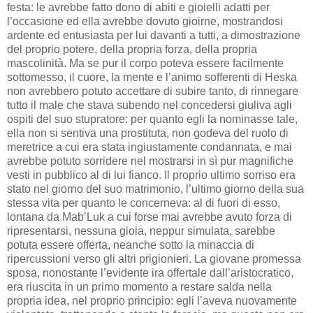
festa: le avrebbe fatto dono di abiti e gioielli adatti per
l’occasione ed ella avrebbe dovuto gioirne, mostrandosi
ardente ed entusiasta per lui davanti a tutti, a dimostrazione
del proprio potere, della propria forza, della propria
mascolinità. Ma se pur il corpo poteva essere facilmente
sottomesso, il cuore, la mente e l’animo sofferenti di Heska
non avrebbero potuto accettare di subire tanto, di rinnegare
tutto il male che stava subendo nel concedersi giuliva agli
ospiti del suo stupratore: per quanto egli la nominasse tale,
ella non si sentiva una prostituta, non godeva del ruolo di
meretrice a cui era stata ingiustamente condannata, e mai
avrebbe potuto sorridere nel mostrarsi in sì pur magnifiche
vesti in pubblico al di lui fianco. Il proprio ultimo sorriso era
stato nel giorno del suo matrimonio, l’ultimo giorno della sua
stessa vita per quanto le concerneva: al di fuori di esso,
lontana da Mab’Luk a cui forse mai avrebbe avuto forza di
ripresentarsi, nessuna gioia, neppur simulata, sarebbe
potuta essere offerta, neanche sotto la minaccia di
ripercussioni verso gli altri prigionieri. La giovane promessa
sposa, nonostante l’evidente ira offertale dall’aristocratico,
era riuscita in un primo momento a restare salda nella
propria idea, nel proprio principio: egli l’aveva nuovamente