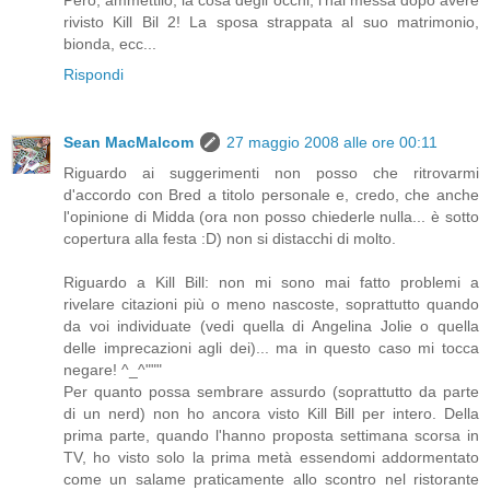
Però, ammettilo, la cosa degli occhi, l'hai messa dopo avere
rivisto Kill Bil 2! La sposa strappata al suo matrimonio,
bionda, ecc...
Rispondi
Sean MacMalcom
27 maggio 2008 alle ore 00:11
Riguardo ai suggerimenti non posso che ritrovarmi
d'accordo con Bred a titolo personale e, credo, che anche
l'opinione di Midda (ora non posso chiederle nulla... è sotto
copertura alla festa :D) non si distacchi di molto.
Riguardo a Kill Bill: non mi sono mai fatto problemi a
rivelare citazioni più o meno nascoste, soprattutto quando
da voi individuate (vedi quella di Angelina Jolie o quella
delle imprecazioni agli dei)... ma in questo caso mi tocca
negare! ^_^"""
Per quanto possa sembrare assurdo (soprattutto da parte
di un nerd) non ho ancora visto Kill Bill per intero. Della
prima parte, quando l'hanno proposta settimana scorsa in
TV, ho visto solo la prima metà essendomi addormentato
come un salame praticamente allo scontro nel ristorante