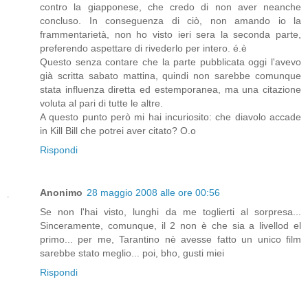
contro la giapponese, che credo di non aver neanche
concluso. In conseguenza di ciò, non amando io la
frammentarietà, non ho visto ieri sera la seconda parte,
preferendo aspettare di rivederlo per intero. é.è
Questo senza contare che la parte pubblicata oggi l'avevo
già scritta sabato mattina, quindi non sarebbe comunque
stata influenza diretta ed estemporanea, ma una citazione
voluta al pari di tutte le altre.
A questo punto però mi hai incuriosito: che diavolo accade
in Kill Bill che potrei aver citato? O.o
Rispondi
Anonimo
28 maggio 2008 alle ore 00:56
Se non l'hai visto, lunghi da me toglierti al sorpresa...
Sinceramente, comunque, il 2 non è che sia a livellod el
primo... per me, Tarantino nè avesse fatto un unico film
sarebbe stato meglio... poi, bho, gusti miei
Rispondi