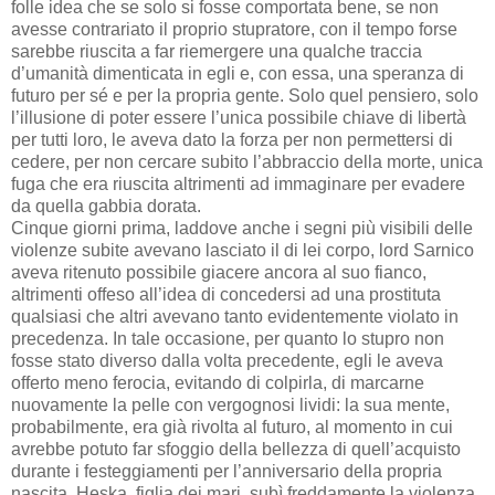
folle idea che se solo si fosse comportata bene, se non
avesse contrariato il proprio stupratore, con il tempo forse
sarebbe riuscita a far riemergere una qualche traccia
d’umanità dimenticata in egli e, con essa, una speranza di
futuro per sé e per la propria gente. Solo quel pensiero, solo
l’illusione di poter essere l’unica possibile chiave di libertà
per tutti loro, le aveva dato la forza per non permettersi di
cedere, per non cercare subito l’abbraccio della morte, unica
fuga che era riuscita altrimenti ad immaginare per evadere
da quella gabbia dorata.
Cinque giorni prima, laddove anche i segni più visibili delle
violenze subite avevano lasciato il di lei corpo, lord Sarnico
aveva ritenuto possibile giacere ancora al suo fianco,
altrimenti offeso all’idea di concedersi ad una prostituta
qualsiasi che altri avevano tanto evidentemente violato in
precedenza. In tale occasione, per quanto lo stupro non
fosse stato diverso dalla volta precedente, egli le aveva
offerto meno ferocia, evitando di colpirla, di marcarne
nuovamente la pelle con vergognosi lividi: la sua mente,
probabilmente, era già rivolta al futuro, al momento in cui
avrebbe potuto far sfoggio della bellezza di quell’acquisto
durante i festeggiamenti per l’anniversario della propria
nascita. Heska, figlia dei mari, subì freddamente la violenza,