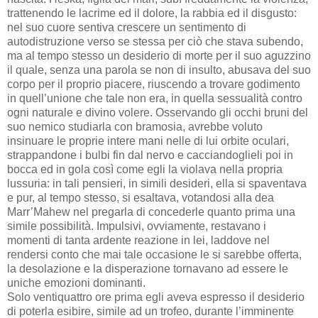
trattenendo le lacrime ed il dolore, la rabbia ed il disgusto:
nel suo cuore sentiva crescere un sentimento di
autodistruzione verso se stessa per ciò che stava subendo,
ma al tempo stesso un desiderio di morte per il suo aguzzino
il quale, senza una parola se non di insulto, abusava del suo
corpo per il proprio piacere, riuscendo a trovare godimento
in quell’unione che tale non era, in quella sessualità contro
ogni naturale e divino volere. Osservando gli occhi bruni del
suo nemico studiarla con bramosia, avrebbe voluto
insinuare le proprie intere mani nelle di lui orbite oculari,
strappandone i bulbi fin dal nervo e cacciandoglieli poi in
bocca ed in gola così come egli la violava nella propria
lussuria: in tali pensieri, in simili desideri, ella si spaventava
e pur, al tempo stesso, si esaltava, votandosi alla dea
Marr’Mahew nel pregarla di concederle quanto prima una
simile possibilità. Impulsivi, ovviamente, restavano i
momenti di tanta ardente reazione in lei, laddove nel
rendersi conto che mai tale occasione le si sarebbe offerta,
la desolazione e la disperazione tornavano ad essere le
uniche emozioni dominanti.
Solo ventiquattro ore prima egli aveva espresso il desiderio
di poterla esibire, simile ad un trofeo, durante l’imminente