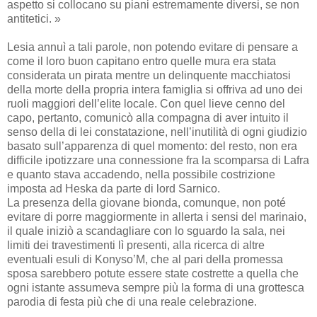
aspetto si collocano su piani estremamente diversi, se non
antitetici. »
Lesia annuì a tali parole, non potendo evitare di pensare a
come il loro buon capitano entro quelle mura era stata
considerata un pirata mentre un delinquente macchiatosi
della morte della propria intera famiglia si offriva ad uno dei
ruoli maggiori dell’elite locale. Con quel lieve cenno del
capo, pertanto, comunicò alla compagna di aver intuito il
senso della di lei constatazione, nell’inutilità di ogni giudizio
basato sull’apparenza di quel momento: del resto, non era
difficile ipotizzare una connessione fra la scomparsa di Lafra
e quanto stava accadendo, nella possibile costrizione
imposta ad Heska da parte di lord Sarnico.
La presenza della giovane bionda, comunque, non poté
evitare di porre maggiormente in allerta i sensi del marinaio,
il quale iniziò a scandagliare con lo sguardo la sala, nei
limiti dei travestimenti lì presenti, alla ricerca di altre
eventuali esuli di Konyso’M, che al pari della promessa
sposa sarebbero potute essere state costrette a quella che
ogni istante assumeva sempre più la forma di una grottesca
parodia di festa più che di una reale celebrazione.